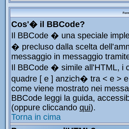
Form
Cos'� il BBCode?
Il BBCode � una speciale implem
� precluso dalla scelta dell'ammi
messaggio in messaggio tramite 
Il BBCode � simile all'HTML, i 
quadre [ e ] anzich� tra < e > e
come viene mostrato nei messag
BBCode leggi la guida, accessib
(oppure cliccando
qui
).
Torna in cima