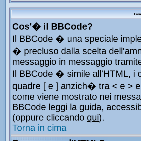
Form
Cos'� il BBCode?
Il BBCode � una speciale implem
� precluso dalla scelta dell'ammi
messaggio in messaggio tramite 
Il BBCode � simile all'HTML, i 
quadre [ e ] anzich� tra < e > e
come viene mostrato nei messag
BBCode leggi la guida, accessib
(oppure cliccando
qui
).
Torna in cima