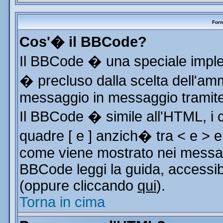
Form
Cos'� il BBCode?
Il BBCode � una speciale implem
� precluso dalla scelta dell'ammi
messaggio in messaggio tramite 
Il BBCode � simile all'HTML, i 
quadre [ e ] anzich� tra < e > e
come viene mostrato nei messag
BBCode leggi la guida, accessib
(oppure cliccando
qui
).
Torna in cima