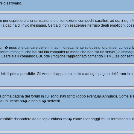
 disattivarlo.
per esprimere una sensazione o un'emozione con pochi caratteri, ad es. :) significa
e nella pagina di invio messaggi. Cerca di non esagerare nell'uso degli emoticon, p
non � possibile caricare delle immagini direttamente su questo forum, per cui devi
serire immagini che hai sul tuo computer (a meno che non sia un server!) o immagini
puoi usare sia il comando BBCode [img] che l'appropriato comando HTML (se consenti
tti il prima possibile. Gli Annunci appaiono in cima ad ogni pagina del forum in cu
a prima pagina del forum in cui sono stati scritti (dopo eventuali Annunci). Come s
se un utente pu� o non pu� scriverli.
 possibile rispondere ad un topic chiuso cos� come i sondaggi chiusi terminano aut