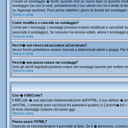
Creare un sondaggio � facile: quando inizi un nuovo topic (o quando modific
sondaggio
(se non lo vedi, probabilmente il tuo utente non ha il diritto di f
su
Aggiungi opzione
). Puoi anche stabilire i giorni di durata del sondaggio
Torna in cima
Come modifico o cancello un sondaggio?
Come per i messaggi, i sondaggi possono essere modificati e cancellati solo
associato il sondaggio). Se nessuno ha ancora votato, allora il sondaggio p
Torna in cima
Perch� non riesco ad accedere ad un forum?
Alcuni forum potrebbero essere riservati a determinati utenti o gruppi. Per 
Torna in cima
Perch� non posso votare nei sondaggi?
Solo gli utenti registrati possono votare nei sondaggi (questo per evitare ris
Torna in cima
Cos'� il BBCode?
Il BBCode � una speciale implementazione dell'HTML; il suo utilizzo � prec
all'HTML, i comandi sono racchiusi tra parentesi quadre [ e ] anzich� tra 
di invio messaggi (oppure cliccando
qui
).
Torna in cima
Posso usare l'HTML?
Dipende se l'amministratore ti permette di farlo. Se ti � permesso, ci so