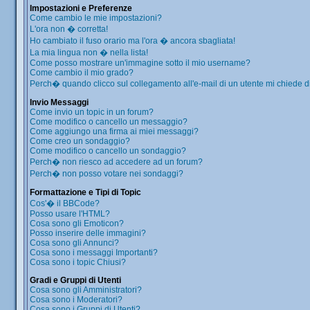
Impostazioni e Preferenze
Come cambio le mie impostazioni?
L'ora non � corretta!
Ho cambiato il fuso orario ma l'ora � ancora sbagliata!
La mia lingua non � nella lista!
Come posso mostrare un'immagine sotto il mio username?
Come cambio il mio grado?
Perch� quando clicco sul collegamento all'e-mail di un utente mi chiede di 
Invio Messaggi
Come invio un topic in un forum?
Come modifico o cancello un messaggio?
Come aggiungo una firma ai miei messaggi?
Come creo un sondaggio?
Come modifico o cancello un sondaggio?
Perch� non riesco ad accedere ad un forum?
Perch� non posso votare nei sondaggi?
Formattazione e Tipi di Topic
Cos'� il BBCode?
Posso usare l'HTML?
Cosa sono gli Emoticon?
Posso inserire delle immagini?
Cosa sono gli Annunci?
Cosa sono i messaggi Importanti?
Cosa sono i topic Chiusi?
Gradi e Gruppi di Utenti
Cosa sono gli Amministratori?
Cosa sono i Moderatori?
Cosa sono i Gruppi di Utenti?