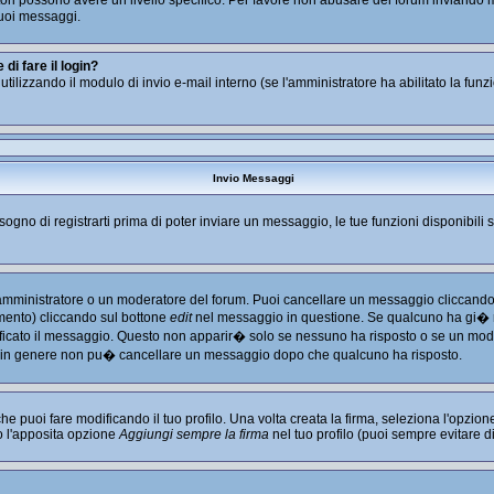
tratori possono avere un livello specifico. Per favore non abusare del forum inviand
uoi messaggi.
i fare il login?
i utilizzando il modulo di invio e-mail interno (se l'amministratore ha abilitato la fu
Invio Messaggi
isogno di registrarti prima di poter inviare un messaggio, le tue funzioni disponibili 
l'amministratore o un moderatore del forum. Puoi cancellare un messaggio cliccando
imento) cliccando sul bottone
edit
nel messaggio in questione. Se qualcuno ha gi� ri
ficato il messaggio. Questo non apparir� solo se nessuno ha risposto o se un mode
 in genere non pu� cancellare un messaggio dopo che qualcuno ha risposto.
puoi fare modificando il tuo profilo. Una volta creata la firma, seleziona l'opzio
o l'apposita opzione
Aggiungi sempre la firma
nel tuo profilo (puoi sempre evitare 