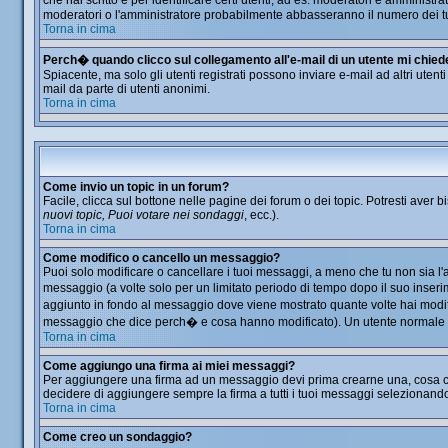
che hai scritto e per identificare certi utenti, ad es. moderatori e amminis
moderatori o l'amministratore probabilmente abbasseranno il numero dei t
Torna in cima
Perch� quando clicco sul collegamento all'e-mail di un utente mi chiede d
Spiacente, ma solo gli utenti registrati possono inviare e-mail ad altri utent
mail da parte di utenti anonimi.
Torna in cima
Come invio un topic in un forum?
Facile, clicca sul bottone nelle pagine dei forum o dei topic. Potresti aver b
nuovi topic, Puoi votare nei sondaggi
, ecc.).
Torna in cima
Come modifico o cancello un messaggio?
Puoi solo modificare o cancellare i tuoi messaggi, a meno che tu non sia 
messaggio (a volte solo per un limitato periodo di tempo dopo il suo inser
aggiunto in fondo al messaggio dove viene mostrato quante volte hai modi
messaggio che dice perch� e cosa hanno modificato). Un utente normale
Torna in cima
Come aggiungo una firma ai miei messaggi?
Per aggiungere una firma ad un messaggio devi prima crearne una, cosa che 
decidere di aggiungere sempre la firma a tutti i tuoi messaggi selezionand
Torna in cima
Come creo un sondaggio?