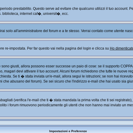
n periodo prestabilito. Questo serve ad evitare che qualcuno utilizzi il tuo account
. biblioteca, internet caf�, universit�, ecc.
arirai solo all'amministratore del forum e a te stesso. Verrai contato come utente nasc
re-impostata. Per far questo vai nella pagina del login e clicca su
Ho dimenticat
Se sono giusti, allora possono esser successe un paio di cose: se il supporto COPPA 
so, magari devi attivare il tuo account. Alcuni forum richiedono che tutte le nuove re
chiesta. Se ti � stata inviata un'e-mail, allora segui le istruzioni; se non hai ricevut
imi che
abusano
del forum). Se sei sicuro che l'indirizzo e-mail che hai usato sia giu
liati (verifica l'e-mail che ti � stata mandata la prima volta che ti sei registrato
solito i forum rimuovono periodicamente gli utenti che non hanno mai inviato un mes
Impostazioni e Preferenze