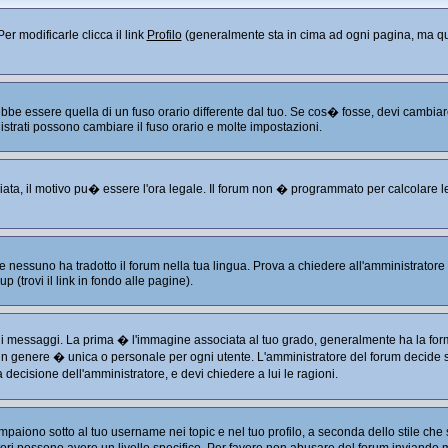
er modificarle clicca il link
Profilo
(generalmente sta in cima ad ogni pagina, ma que
 essere quella di un fuso orario differente dal tuo. Se cos� fosse, devi cambiare le
istrati possono cambiare il fuso orario e molte impostazioni.
liata, il motivo pu� essere l'ora legale. Il forum non � programmato per calcolare le 
 nessuno ha tradotto il forum nella tua lingua. Prova a chiedere all'amministratore s
 (trovi il link in fondo alle pagine).
ssaggi. La prima � l'immagine associata al tuo grado, generalmente ha la forma di
 in genere � unica o personale per ogni utente. L'amministratore del forum decide se
decisione dell'amministratore, e devi chiedere a lui le ragioni.
aiono sotto al tuo username nei topic e nel tuo profilo, a seconda dello stile che s