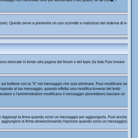
o messaggi non necessari solo per aumentare il tuo grado; se fai cos�, i
nzione). Questo serve a prevenire un uso scorretto e malizioso del sistema di e-
sono elencate in fondo alla pagina del forum o del topic (la lista
Puoi inviare
 sul bottone con la "X" nel messaggio che vuoi eliminare. Puoi modificare un
sposto al tuo messaggio, quando effettui una modifica troverai del testo
ratore o l'amministratore modificano il messaggio (dovrebbero lasciare un
ne
Aggiungi la firma
quando scrivi un messaggio per aggiungerla. Puoi anche
di aggiungere la firma deselezionando l'opzione quando scrivi un messaggio).