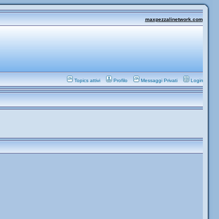
maxpezzalinetwork.com
Topics attivi
Profilo
Messaggi Privati
Login