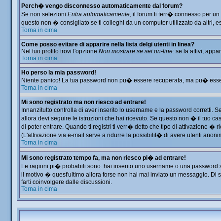
Perch� vengo disconnesso automaticamente dal forum?
Se non selezioni
Entra automaticamente
, il forum ti terr� connesso per u
questo non � consigliato se ti colleghi da un computer utilizzato da altri, es
Torna in cima
Come posso evitare di apparire nella lista delgi utenti in linea?
Nel tuo profilo trovi l'opzione
Non mostrare se sei on-line
: se la attivi, app
Torna in cima
Ho perso la mia password!
Niente panico! La tua password non pu� essere recuperata, ma pu� essere 
Torna in cima
Mi sono registrato ma non riesco ad entrare!
Innanzitutto controlla di aver inserito lo username e la password corretti. 
allora devi seguire le istruzioni che hai ricevuto. Se questo non � il tuo ca
di poter entrare. Quando ti registri ti verr� detto che tipo di attivazione � ri
(L'attivazione via e-mail serve a ridurre la possibilit� di avere utenti anon
Torna in cima
Mi sono registrato tempo fa, ma non riesco pi� ad entrare!
Le ragioni pi� probabili sono: hai inserito uno username o una password sbag
il motivo � quest'ultimo allora forse non hai mai inviato un messaggio. Di 
farti coinvolgere dalle discussioni.
Torna in cima