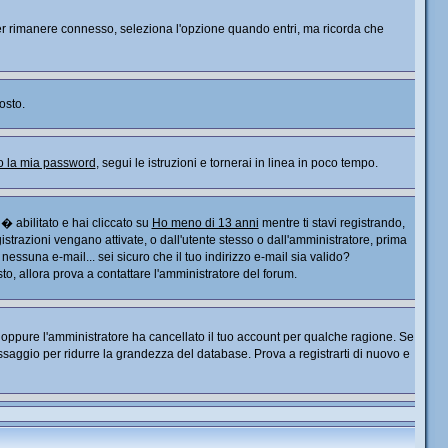
. Per rimanere connesso, seleziona l'opzione quando entri, ma ricorda che
osto.
o la mia password
, segui le istruzioni e tornerai in linea in poco tempo.
� abilitato e hai cliccato su
Ho meno di 13 anni
mentre ti stavi registrando,
gistrazioni vengano attivate, o dall'utente stesso o dall'amministratore, prima
o nessuna e-mail... sei sicuro che il tuo indirizzo e-mail sia valido?
sto, allora prova a contattare l'amministratore del forum.
), oppure l'amministratore ha cancellato il tuo account per qualche ragione. Se
saggio per ridurre la grandezza del database. Prova a registrarti di nuovo e