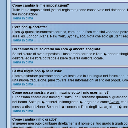
Come cambio le mie impostazioni?
Tutte le tue impostazioni (se sei registrato) sono conservate nel database. P
tue impostazioni.
Torna in cima
L'ora non � corretta!
L'ora � quasi sicuramente corretta, comunque l'ora che stai vedendo potrebbe
area, es. London, Paris, New York, Sydney, ecc. Nota che solo gli utenti reg
Torna in cima
Ho cambiato il fuso orario ma l'ora � ancora sbagliata!
Se sei sicuro di aver impostato il fuso orario corretto e l'ora � ancora sbag
dell'ora legale l'ora potrebbe essere diversa dall'ora locale.
Torna in cima
La mia lingua non � nella lista!
L'amministratore potrebbe non aver installato la tua lingua nel forum oppure
una nuova traduzione. puoi trovare altre informazioni al sito del phpBB Group
Torna in cima
Come posso mostrare un'immagine sotto il mio username?
Ci possono essere due immagini sotto uno username quando si guardano i me
nei forum. Sotto pu� esserci un'immgine pi� larga nota come
Avatar
, che
messi a disposizione. Se non ti � concesso l'uso degli avatar, allora � una 
Torna in cima
Come cambio il mio grado?
In genere non puoi cambiare direttamente il nome del tuo grado (i gradi comp