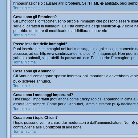
l'impaginazione o causare altri problemi. Se l'HTML � abilitato, puoi sempre
Torna in cima
Cosa sono gli Emoticon?
Gli Emoticons, o "faccine", sono piccole immagini che possono essere usate 
serie di caratteri in immagini. La lista completa degli emoticon � visibil
potrebbe decidere di modificarlo o addirittura rimuoverlo.
Torna in cima
Posso inserire delle immagini?
Puoi inserire delle immagini nei tuoi messaggi. In ogni caso, al momento 
accesso, ad es. http://www.indirizzo-del-sito.com/immagine.gif. Non puoi in
yahoo o hotmail, siti protetti da password, ecc. Per inserire l'immagine, 
Torna in cima
Cosa sono gli Annunci?
Gli Annunci contengono spesso informazioni importanti e dovrebbero venir le
pu� scrivere annunci.
Torna in cima
Cosa sono i messaggi Importanti?
I messaggi Importanti (noti anche come Sticky Topics) appaiono in cima all
essere letti sempre. Come per gli annunci, l'amministratore pu� decidere 
Torna in cima
Cosa sono i topic Chiusi?
I topic possono venire chiusi dai moderatori o dall'amministratore. Non �
contravviene alle Condizioni di adesione.
Torna in cima