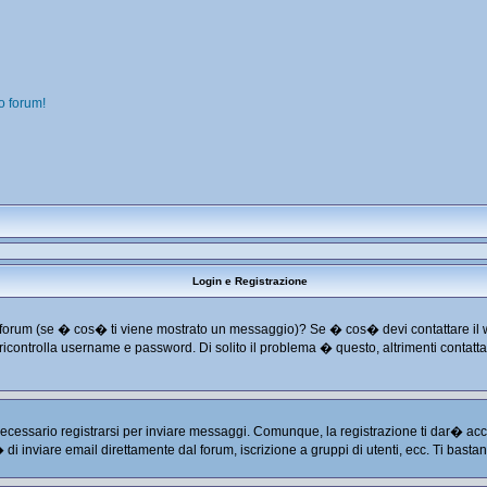
o forum!
Login e Registrazione
o dal forum (se � cos� ti viene mostrato un messaggio)? Se � cos� devi contattare il
 e ricontrolla username e password. Di solito il problema � questo, altrimenti conta
cessario registrarsi per inviare messaggi. Comunque, la registrazione ti dar� acces
� di inviare email direttamente dal forum, iscrizione a gruppi di utenti, ecc. Ti basta