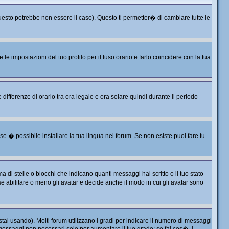
sto potrebbe non essere il caso). Questo ti permetter� di cambiare tutte le
 impostazioni del tuo profilo per il fuso orario e farlo coincidere con la tua
differenze di orario tra ora legale e ora solare quindi durante il periodo
e � possibile installare la tua lingua nel forum. Se non esiste puoi fare tu
 stelle o blocchi che indicano quanti messaggi hai scritto o il tuo stato
 abilitare o meno gli avatar e decide anche il modo in cui gli avatar sono
tai usando). Molti forum utilizzano i gradi per indicare il numero di messaggi