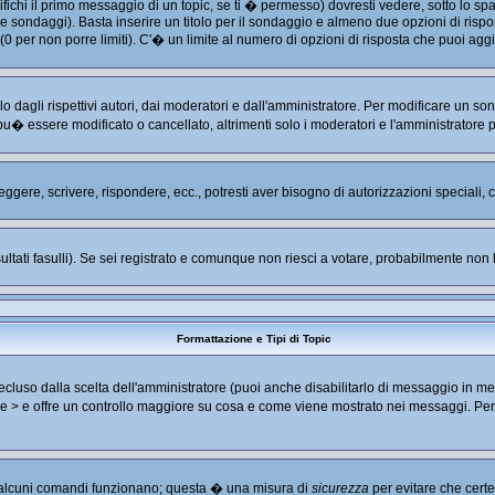
hi il primo messaggio di un topic, se ti � permesso) dovresti vedere, sotto lo spaz
are sondaggi). Basta inserire un titolo per il sondaggio e almeno due opzioni di rispos
 (0 per non porre limiti). C'� un limite al numero di opzioni di risposta che puoi aggi
 dagli rispettivi autori, dai moderatori e dall'amministratore. Per modificare un so
u� essere modificato o cancellato, altrimenti solo i moderatori e l'amministratore 
leggere, scrivere, rispondere, ecc., potresti aver bisogno di autorizzazioni speciali
ultati fasulli). Se sei registrato e comunque non riesci a votare, probabilmente non ha
Formattazione e Tipi di Topic
luso dalla scelta dell'amministratore (puoi anche disabilitarlo di messaggio in me
< e > e offre un controllo maggiore su cosa e come viene mostrato nei messaggi. Pe
no alcuni comandi funzionano; questa � una misura di
sicurezza
per evitare che cert