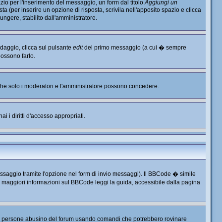
io per l'inserimento del messaggio, un form dal titolo
Aggiungi un
ta (per inserire un opzione di risposta, scrivila nell'apposito spazio e clicca
ungere, stabilito dall'amministratore.
ndaggio, clicca sul pulsante
edit
del primo messaggio (a cui � sempre
possono farlo.
, che solo i moderatori e l'amministratore possono concedere.
i i diritti d'accesso appropriati.
ssaggio tramite l'opzione nel form di invio messaggi). Il BBCode � simile
r maggiori informazioni sul BBCode leggi la guida, accessibile dalla pagina
e persone abusino del forum usando comandi che potrebbero rovinare