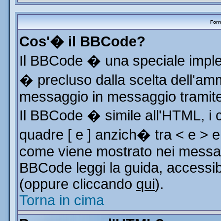
Form
Cos'� il BBCode?
Il BBCode � una speciale implem
� precluso dalla scelta dell'ammi
messaggio in messaggio tramite 
Il BBCode � simile all'HTML, i 
quadre [ e ] anzich� tra < e > e
come viene mostrato nei messag
BBCode leggi la guida, accessib
(oppure cliccando
qui
).
Torna in cima