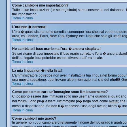
Come cambio le mie impostazioni?
Tutte le tue impostazioni (se sei registrato) sono conservate nel database. P
tue impostazioni.
Torna in cima
L'ora non � corretta!
L'ora � quasi sicuramente corretta, comunque l'ora che stai vedendo potrebbe
area, es. London, Paris, New York, Sydney, ecc. Nota che solo gli utenti reg
Torna in cima
Ho cambiato il fuso orario ma l'ora � ancora sbagliata!
Se sei sicuro di aver impostato il fuso orario corretto e l'ora � ancora sbag
dell'ora legale l'ora potrebbe essere diversa dall'ora locale.
Torna in cima
La mia lingua non � nella lista!
L'amministratore potrebbe non aver installato la tua lingua nel forum oppure
una nuova traduzione. puoi trovare altre informazioni al sito del phpBB Group
Torna in cima
Come posso mostrare un'immagine sotto il mio username?
Ci possono essere due immagini sotto uno username quando si guardano i me
nei forum. Sotto pu� esserci un'immgine pi� larga nota come
Avatar
, che
messi a disposizione. Se non ti � concesso l'uso degli avatar, allora � una 
Torna in cima
Come cambio il mio grado?
In genere non puoi cambiare direttamente il nome del tuo grado (i gradi comp