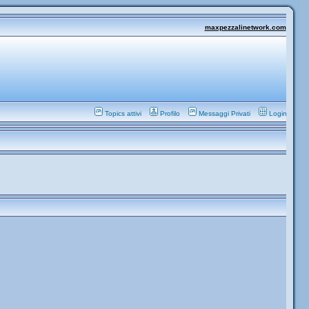
maxpezzalinetwork.com
Topics attivi
Profilo
Messaggi Privati
Login