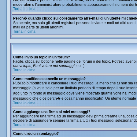
che hai scritto e per identificare certi utenti, ad es. moderatori e amminis
moderatori o l'amministratore probabilmente abbasseranno il numero dei t
Torna in cima
Perch� quando clicco sul collegamento all'e-mail di un utente mi chiede d
Spiacente, ma solo gli utenti registrati possono inviare e-mail ad altri utent
mail da parte di utenti anonimi.
Torna in cima
Come invio un topic in un forum?
Facile, clicca sul bottone nelle pagine dei forum o dei topic. Potresti aver b
nuovi topic, Puoi votare nei sondaggi
, ecc.).
Torna in cima
Come modifico o cancello un messaggio?
Puoi solo modificare o cancellare i tuoi messaggi, a meno che tu non sia 
messaggio (a volte solo per un limitato periodo di tempo dopo il suo inser
aggiunto in fondo al messaggio dove viene mostrato quante volte hai modi
messaggio che dice perch� e cosa hanno modificato). Un utente normale
Torna in cima
Come aggiungo una firma ai miei messaggi?
Per aggiungere una firma ad un messaggio devi prima crearne una, cosa che 
decidere di aggiungere sempre la firma a tutti i tuoi messaggi selezionand
Torna in cima
Come creo un sondaggio?