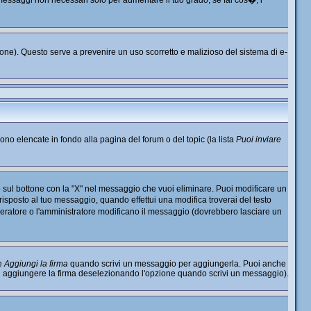
o messaggi non necessari solo per aumentare il tuo grado; se fai cos�, i
nzione). Questo serve a prevenire un uso scorretto e malizioso del sistema di e-
sono elencate in fondo alla pagina del forum o del topic (la lista
Puoi inviare
 sul bottone con la "X" nel messaggio che vuoi eliminare. Puoi modificare un
sposto al tuo messaggio, quando effettui una modifica troverai del testo
ratore o l'amministratore modificano il messaggio (dovrebbero lasciare un
ne
Aggiungi la firma
quando scrivi un messaggio per aggiungerla. Puoi anche
di aggiungere la firma deselezionando l'opzione quando scrivi un messaggio).