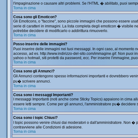
l'impaginazione o causare altri problemi. Se l'HTML � abilitato, puoi sempre
Torna in cima
Cosa sono gli Emoticon?
Gli Emoticons, o "faccine", sono piccole immagini che possono essere usate 
serie di caratteri in immagini. La lista completa degli emoticon � visibil
potrebbe decidere di modificarlo o addirittura rimuoverlo.
Torna in cima
Posso inserire delle immagini?
Puoi inserire delle immagini nei tuoi messaggi. In ogni caso, al momento 
accesso, ad es. http://www.indirizzo-del-sito.com/immagine.gif. Non puoi in
yahoo o hotmail, siti protetti da password, ecc. Per inserire l'immagine, 
Torna in cima
Cosa sono gli Annunci?
Gli Annunci contengono spesso informazioni importanti e dovrebbero venir le
pu� scrivere annunci.
Torna in cima
Cosa sono i messaggi Importanti?
I messaggi Importanti (noti anche come Sticky Topics) appaiono in cima all
essere letti sempre. Come per gli annunci, l'amministratore pu� decidere 
Torna in cima
Cosa sono i topic Chiusi?
I topic possono venire chiusi dai moderatori o dall'amministratore. Non �
contravviene alle Condizioni di adesione.
Torna in cima