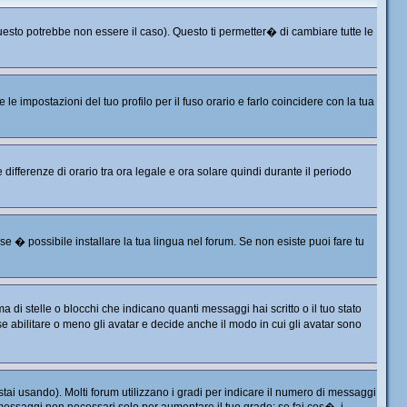
sto potrebbe non essere il caso). Questo ti permetter� di cambiare tutte le
 impostazioni del tuo profilo per il fuso orario e farlo coincidere con la tua
differenze di orario tra ora legale e ora solare quindi durante il periodo
e � possibile installare la tua lingua nel forum. Se non esiste puoi fare tu
 stelle o blocchi che indicano quanti messaggi hai scritto o il tuo stato
 abilitare o meno gli avatar e decide anche il modo in cui gli avatar sono
tai usando). Molti forum utilizzano i gradi per indicare il numero di messaggi