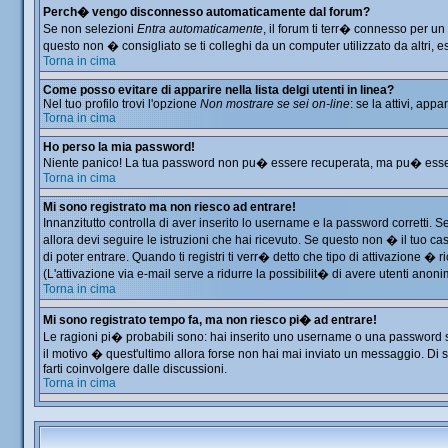
Perch� vengo disconnesso automaticamente dal forum?
Se non selezioni
Entra automaticamente
, il forum ti terr� connesso per u
questo non � consigliato se ti colleghi da un computer utilizzato da altri, es
Torna in cima
Come posso evitare di apparire nella lista delgi utenti in linea?
Nel tuo profilo trovi l'opzione
Non mostrare se sei on-line
: se la attivi, app
Torna in cima
Ho perso la mia password!
Niente panico! La tua password non pu� essere recuperata, ma pu� essere 
Torna in cima
Mi sono registrato ma non riesco ad entrare!
Innanzitutto controlla di aver inserito lo username e la password corretti. 
allora devi seguire le istruzioni che hai ricevuto. Se questo non � il tuo ca
di poter entrare. Quando ti registri ti verr� detto che tipo di attivazione � ri
(L'attivazione via e-mail serve a ridurre la possibilit� di avere utenti anon
Torna in cima
Mi sono registrato tempo fa, ma non riesco pi� ad entrare!
Le ragioni pi� probabili sono: hai inserito uno username o una password sbag
il motivo � quest'ultimo allora forse non hai mai inviato un messaggio. Di 
farti coinvolgere dalle discussioni.
Torna in cima