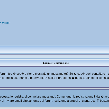
o forum!
Login e Registrazione
o dal forum (se � cos� ti viene mostrato un messaggio)? Se � cos� devi contattare il
 e ricontrolla username e password. Di solito il problema � questo, altrimenti conta
cessario registrarsi per inviare messaggi. Comunque, la registrazione ti dar� acces
� di inviare email direttamente dal forum, iscrizione a gruppi di utenti, ecc. Ti basta