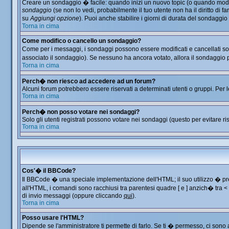
Creare un sondaggio � facile: quando inizi un nuovo topic (o quando modific
sondaggio
(se non lo vedi, probabilmente il tuo utente non ha il diritto di f
su
Aggiungi opzione
). Puoi anche stabilire i giorni di durata del sondaggio
Torna in cima
Come modifico o cancello un sondaggio?
Come per i messaggi, i sondaggi possono essere modificati e cancellati solo
associato il sondaggio). Se nessuno ha ancora votato, allora il sondaggio p
Torna in cima
Perch� non riesco ad accedere ad un forum?
Alcuni forum potrebbero essere riservati a determinati utenti o gruppi. Per 
Torna in cima
Perch� non posso votare nei sondaggi?
Solo gli utenti registrati possono votare nei sondaggi (questo per evitare ris
Torna in cima
Cos'� il BBCode?
Il BBCode � una speciale implementazione dell'HTML; il suo utilizzo � prec
all'HTML, i comandi sono racchiusi tra parentesi quadre [ e ] anzich� tra 
di invio messaggi (oppure cliccando
qui
).
Torna in cima
Posso usare l'HTML?
Dipende se l'amministratore ti permette di farlo. Se ti � permesso, ci so