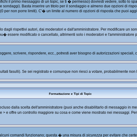
hi il primo messaggio di un topic, se ti � permesso) dovresti vedere, sotto lo spaz
are sondaggi). Basta inserire un titolo per il sondaggio e almeno due opzioni di rispos
 (0 per non porre limiti). C'� un limite al numero di opzioni di risposta che puoi aggi
 dagli rispettivi autori, dai moderatori e dall'amministratore. Per modificare un so
u� essere modificato o cancellato, altrimenti solo i moderatori e l'amministratore 
leggere, scrivere, rispondere, ecc., potresti aver bisogno di autorizzazioni speciali
ultati fasulli). Se sei registrato e comunque non riesci a votare, probabilmente non ha
Formattazione e Tipi di Topic
luso dalla scelta dell'amministratore (puoi anche disabilitarlo di messaggio in me
< e > e offre un controllo maggiore su cosa e come viene mostrato nei messaggi. Pe
no alcuni comandi funzionano; questa � una misura di
sicurezza
per evitare che cert