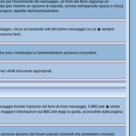
io per l'inserimento del messaggio, un form dal titolo
Aggiungi un
ta (per inserire un opzione di risposta, scrivila nell'apposito spazio e clicca
ungere, stabilito dall'amministratore.
ndaggio, clicca sul pulsante
edit
del primo messaggio (a cui � sempre
possono farlo.
, che solo i moderatori e l'amministratore possono concedere.
i i diritti d'accesso appropriati.
ssaggio tramite l'opzione nel form di invio messaggi). Il BBCode � simile
r maggiori informazioni sul BBCode leggi la guida, accessibile dalla pagina
e persone abusino del forum usando comandi che potrebbero rovinare