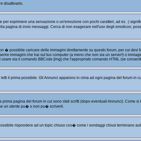
 disattivarlo.
per esprimere una sensazione o un'emozione con pochi caratteri, ad es. :) significa
e nella pagina di invio messaggi. Cerca di non esagerare nell'uso degli emoticon, p
non � possibile caricare delle immagini direttamente su questo forum, per cui devi
serire immagini che hai sul tuo computer (a meno che non sia un server!) o immagini
puoi usare sia il comando BBCode [img] che l'appropriato comando HTML (se consenti
tti il prima possibile. Gli Annunci appaiono in cima ad ogni pagina del forum in cu
a prima pagina del forum in cui sono stati scritti (dopo eventuali Annunci). Come s
se un utente pu� o non pu� scriverli.
 possibile rispondere ad un topic chiuso cos� come i sondaggi chiusi terminano aut