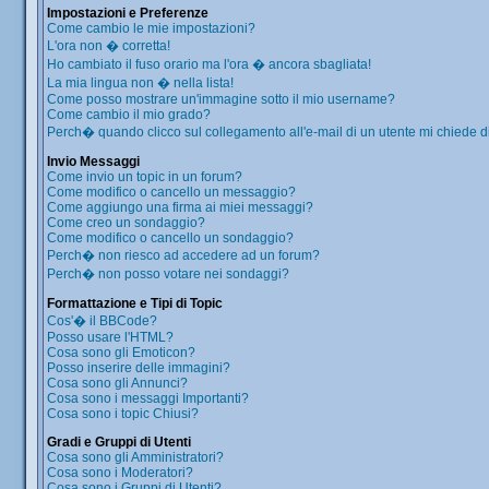
Impostazioni e Preferenze
Come cambio le mie impostazioni?
L'ora non � corretta!
Ho cambiato il fuso orario ma l'ora � ancora sbagliata!
La mia lingua non � nella lista!
Come posso mostrare un'immagine sotto il mio username?
Come cambio il mio grado?
Perch� quando clicco sul collegamento all'e-mail di un utente mi chiede di 
Invio Messaggi
Come invio un topic in un forum?
Come modifico o cancello un messaggio?
Come aggiungo una firma ai miei messaggi?
Come creo un sondaggio?
Come modifico o cancello un sondaggio?
Perch� non riesco ad accedere ad un forum?
Perch� non posso votare nei sondaggi?
Formattazione e Tipi di Topic
Cos'� il BBCode?
Posso usare l'HTML?
Cosa sono gli Emoticon?
Posso inserire delle immagini?
Cosa sono gli Annunci?
Cosa sono i messaggi Importanti?
Cosa sono i topic Chiusi?
Gradi e Gruppi di Utenti
Cosa sono gli Amministratori?
Cosa sono i Moderatori?
Cosa sono i Gruppi di Utenti?