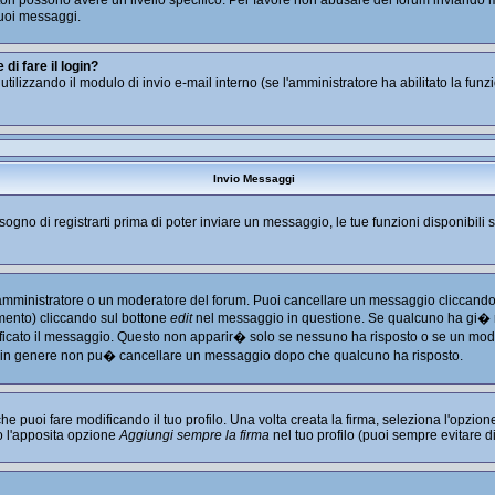
tratori possono avere un livello specifico. Per favore non abusare del forum inviand
uoi messaggi.
i fare il login?
i utilizzando il modulo di invio e-mail interno (se l'amministratore ha abilitato la fu
Invio Messaggi
isogno di registrarti prima di poter inviare un messaggio, le tue funzioni disponibili 
l'amministratore o un moderatore del forum. Puoi cancellare un messaggio cliccando
imento) cliccando sul bottone
edit
nel messaggio in questione. Se qualcuno ha gi� ri
ficato il messaggio. Questo non apparir� solo se nessuno ha risposto o se un mode
 in genere non pu� cancellare un messaggio dopo che qualcuno ha risposto.
puoi fare modificando il tuo profilo. Una volta creata la firma, seleziona l'opzio
o l'apposita opzione
Aggiungi sempre la firma
nel tuo profilo (puoi sempre evitare 