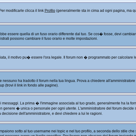
er modificarle clicca il link
Profilo
(generalmente sta in cima ad ogni pagina, ma que
 essere quella di un fuso orario differente dal tuo. Se cos� fosse, devi cambiare le
istrati possono cambiare il fuso orario e molte impostazioni.
liata, il motivo pu� essere l'ora legale. Il forum non � programmato per calcolare le 
 nessuno ha tradotto il forum nella tua lingua. Prova a chiedere all'amministratore s
 (trovi il link in fondo alle pagine).
ssaggi. La prima � l'immagine associata al tuo grado, generalmente ha la forma di
 in genere � unica o personale per ogni utente. L'amministratore del forum decide se
decisione dell'amministratore, e devi chiedere a lui le ragioni.
aiono sotto al tuo username nei topic e nel tuo profilo, a seconda dello stile che s