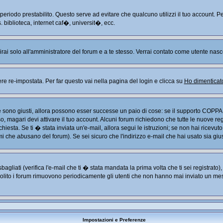
n periodo prestabilito. Questo serve ad evitare che qualcuno utilizzi il tuo account
. biblioteca, internet caf�, universit�, ecc.
arirai solo all'amministratore del forum e a te stesso. Verrai contato come utente nasc
re-impostata. Per far questo vai nella pagina del login e clicca su
Ho dimenticat
Se sono giusti, allora possono esser successe un paio di cose: se il supporto COPPA 
so, magari devi attivare il tuo account. Alcuni forum richiedono che tutte le nuove re
chiesta. Se ti � stata inviata un'e-mail, allora segui le istruzioni; se non hai ricevut
imi che
abusano
del forum). Se sei sicuro che l'indirizzo e-mail che hai usato sia giu
liati (verifica l'e-mail che ti � stata mandata la prima volta che ti sei registrato
solito i forum rimuovono periodicamente gli utenti che non hanno mai inviato un mes
Impostazioni e Preferenze