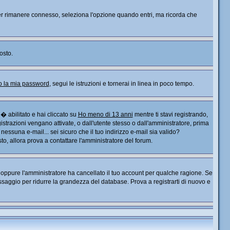
. Per rimanere connesso, seleziona l'opzione quando entri, ma ricorda che
osto.
o la mia password
, segui le istruzioni e tornerai in linea in poco tempo.
� abilitato e hai cliccato su
Ho meno di 13 anni
mentre ti stavi registrando,
gistrazioni vengano attivate, o dall'utente stesso o dall'amministratore, prima
o nessuna e-mail... sei sicuro che il tuo indirizzo e-mail sia valido?
sto, allora prova a contattare l'amministratore del forum.
), oppure l'amministratore ha cancellato il tuo account per qualche ragione. Se
saggio per ridurre la grandezza del database. Prova a registrarti di nuovo e