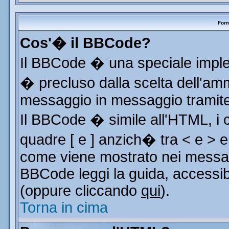
Form
Cos'� il BBCode?
Il BBCode � una speciale implem
� precluso dalla scelta dell'ammi
messaggio in messaggio tramite 
Il BBCode � simile all'HTML, i 
quadre [ e ] anzich� tra < e > e
come viene mostrato nei messag
BBCode leggi la guida, accessib
(oppure cliccando
qui
).
Torna in cima