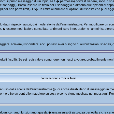
hi il primo messaggio di un topic, se ti � permesso) dovresti vedere, sotto lo spaz
are sondaggi). Basta inserire un titolo per il sondaggio e almeno due opzioni di rispos
 (0 per non porre limiti). C'� un limite al numero di opzioni di risposta che puoi aggi
 dagli rispettivi autori, dai moderatori e dall'amministratore. Per modificare un so
u� essere modificato o cancellato, altrimenti solo i moderatori e l'amministratore 
leggere, scrivere, rispondere, ecc., potresti aver bisogno di autorizzazioni speciali
ultati fasulli). Se sei registrato e comunque non riesci a votare, probabilmente non ha
Formattazione e Tipi di Topic
luso dalla scelta dell'amministratore (puoi anche disabilitarlo di messaggio in me
< e > e offre un controllo maggiore su cosa e come viene mostrato nei messaggi. Pe
no alcuni comandi funzionano; questa � una misura di
sicurezza
per evitare che cert