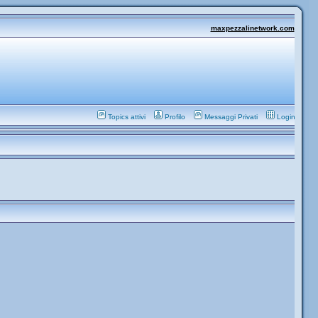
maxpezzalinetwork.com
Topics attivi
Profilo
Messaggi Privati
Login