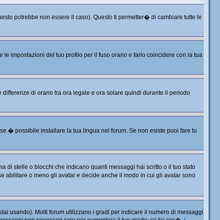
sto potrebbe non essere il caso). Questo ti permetter� di cambiare tutte le
 impostazioni del tuo profilo per il fuso orario e farlo coincidere con la tua
differenze di orario tra ora legale e ora solare quindi durante il periodo
e � possibile installare la tua lingua nel forum. Se non esiste puoi fare tu
 stelle o blocchi che indicano quanti messaggi hai scritto o il tuo stato
 abilitare o meno gli avatar e decide anche il modo in cui gli avatar sono
tai usando). Molti forum utilizzano i gradi per indicare il numero di messaggi