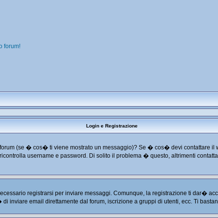
o forum!
Login e Registrazione
o dal forum (se � cos� ti viene mostrato un messaggio)? Se � cos� devi contattare il
 e ricontrolla username e password. Di solito il problema � questo, altrimenti conta
cessario registrarsi per inviare messaggi. Comunque, la registrazione ti dar� acces
� di inviare email direttamente dal forum, iscrizione a gruppi di utenti, ecc. Ti basta