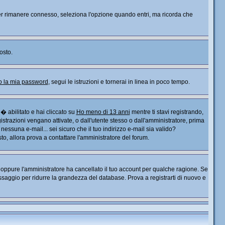
. Per rimanere connesso, seleziona l'opzione quando entri, ma ricorda che
osto.
o la mia password
, segui le istruzioni e tornerai in linea in poco tempo.
� abilitato e hai cliccato su
Ho meno di 13 anni
mentre ti stavi registrando,
gistrazioni vengano attivate, o dall'utente stesso o dall'amministratore, prima
o nessuna e-mail... sei sicuro che il tuo indirizzo e-mail sia valido?
sto, allora prova a contattare l'amministratore del forum.
), oppure l'amministratore ha cancellato il tuo account per qualche ragione. Se
saggio per ridurre la grandezza del database. Prova a registrarti di nuovo e