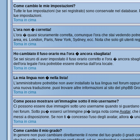
Come cambio le mie impostazioni?
Tutte le tue impostazioni (se sei registrato) sono conservate nel database. P
tue impostazioni.
Torna in cima
L'ora non � corretta!
L'ora � quasi sicuramente corretta, comunque l'ora che stai vedendo potrebbe
area, es. London, Paris, New York, Sydney, ecc. Nota che solo gli utenti reg
Torna in cima
Ho cambiato il fuso orario ma l'ora � ancora sbagliata!
Se sei sicuro di aver impostato il fuso orario corretto e l'ora � ancora sbag
dell'ora legale l'ora potrebbe essere diversa dall'ora locale.
Torna in cima
La mia lingua non � nella lista!
L'amministratore potrebbe non aver installato la tua lingua nel forum oppure
una nuova traduzione. puoi trovare altre informazioni al sito del phpBB Group
Torna in cima
Come posso mostrare un'immagine sotto il mio username?
Ci possono essere due immagini sotto uno username quando si guardano i me
nei forum. Sotto pu� esserci un'immgine pi� larga nota come
Avatar
, che
messi a disposizione. Se non ti � concesso l'uso degli avatar, allora � una 
Torna in cima
Come cambio il mio grado?
In genere non puoi cambiare direttamente il nome del tuo grado (i gradi comp