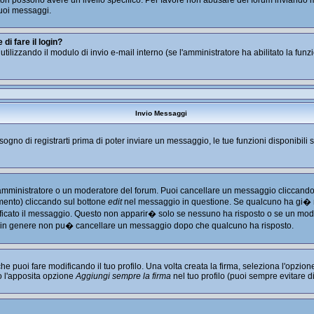
tratori possono avere un livello specifico. Per favore non abusare del forum inviand
uoi messaggi.
i fare il login?
i utilizzando il modulo di invio e-mail interno (se l'amministratore ha abilitato la fu
Invio Messaggi
isogno di registrarti prima di poter inviare un messaggio, le tue funzioni disponibili 
l'amministratore o un moderatore del forum. Puoi cancellare un messaggio cliccando
imento) cliccando sul bottone
edit
nel messaggio in questione. Se qualcuno ha gi� ri
ficato il messaggio. Questo non apparir� solo se nessuno ha risposto o se un mode
 in genere non pu� cancellare un messaggio dopo che qualcuno ha risposto.
puoi fare modificando il tuo profilo. Una volta creata la firma, seleziona l'opzio
o l'apposita opzione
Aggiungi sempre la firma
nel tuo profilo (puoi sempre evitare 