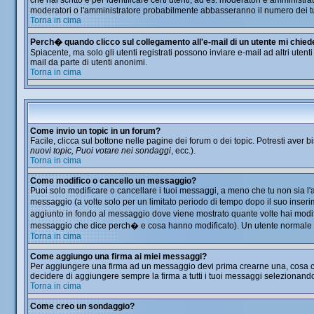
che hai scritto e per identificare certi utenti, ad es. moderatori e amminis
moderatori o l'amministratore probabilmente abbasseranno il numero dei t
Torna in cima
Perch� quando clicco sul collegamento all'e-mail di un utente mi chiede d
Spiacente, ma solo gli utenti registrati possono inviare e-mail ad altri utent
mail da parte di utenti anonimi.
Torna in cima
Come invio un topic in un forum?
Facile, clicca sul bottone nelle pagine dei forum o dei topic. Potresti aver b
nuovi topic, Puoi votare nei sondaggi
, ecc.).
Torna in cima
Come modifico o cancello un messaggio?
Puoi solo modificare o cancellare i tuoi messaggi, a meno che tu non sia 
messaggio (a volte solo per un limitato periodo di tempo dopo il suo inser
aggiunto in fondo al messaggio dove viene mostrato quante volte hai modi
messaggio che dice perch� e cosa hanno modificato). Un utente normale
Torna in cima
Come aggiungo una firma ai miei messaggi?
Per aggiungere una firma ad un messaggio devi prima crearne una, cosa che 
decidere di aggiungere sempre la firma a tutti i tuoi messaggi selezionand
Torna in cima
Come creo un sondaggio?