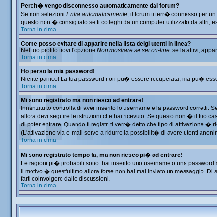
Perch� vengo disconnesso automaticamente dal forum?
Se non selezioni
Entra automaticamente
, il forum ti terr� connesso per u
questo non � consigliato se ti colleghi da un computer utilizzato da altri, es
Torna in cima
Come posso evitare di apparire nella lista delgi utenti in linea?
Nel tuo profilo trovi l'opzione
Non mostrare se sei on-line
: se la attivi, app
Torna in cima
Ho perso la mia password!
Niente panico! La tua password non pu� essere recuperata, ma pu� essere 
Torna in cima
Mi sono registrato ma non riesco ad entrare!
Innanzitutto controlla di aver inserito lo username e la password corretti. 
allora devi seguire le istruzioni che hai ricevuto. Se questo non � il tuo ca
di poter entrare. Quando ti registri ti verr� detto che tipo di attivazione � ri
(L'attivazione via e-mail serve a ridurre la possibilit� di avere utenti anon
Torna in cima
Mi sono registrato tempo fa, ma non riesco pi� ad entrare!
Le ragioni pi� probabili sono: hai inserito uno username o una password sbag
il motivo � quest'ultimo allora forse non hai mai inviato un messaggio. Di 
farti coinvolgere dalle discussioni.
Torna in cima