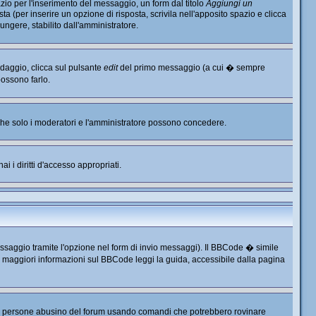
io per l'inserimento del messaggio, un form dal titolo
Aggiungi un
ta (per inserire un opzione di risposta, scrivila nell'apposito spazio e clicca
ungere, stabilito dall'amministratore.
ndaggio, clicca sul pulsante
edit
del primo messaggio (a cui � sempre
possono farlo.
, che solo i moderatori e l'amministratore possono concedere.
i i diritti d'accesso appropriati.
ssaggio tramite l'opzione nel form di invio messaggi). Il BBCode � simile
r maggiori informazioni sul BBCode leggi la guida, accessibile dalla pagina
e persone abusino del forum usando comandi che potrebbero rovinare