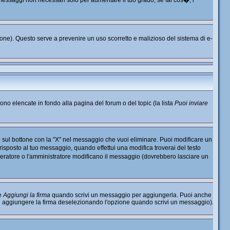
o messaggi non necessari solo per aumentare il tuo grado; se fai cos�, i
nzione). Questo serve a prevenire un uso scorretto e malizioso del sistema di e-
sono elencate in fondo alla pagina del forum o del topic (la lista
Puoi inviare
 sul bottone con la "X" nel messaggio che vuoi eliminare. Puoi modificare un
sposto al tuo messaggio, quando effettui una modifica troverai del testo
ratore o l'amministratore modificano il messaggio (dovrebbero lasciare un
ne
Aggiungi la firma
quando scrivi un messaggio per aggiungerla. Puoi anche
di aggiungere la firma deselezionando l'opzione quando scrivi un messaggio).