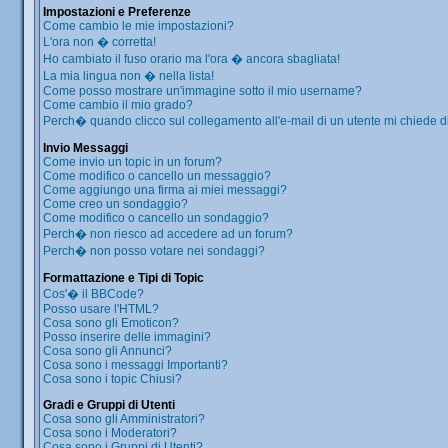
Impostazioni e Preferenze
Come cambio le mie impostazioni?
L'ora non � corretta!
Ho cambiato il fuso orario ma l'ora � ancora sbagliata!
La mia lingua non � nella lista!
Come posso mostrare un'immagine sotto il mio username?
Come cambio il mio grado?
Perch� quando clicco sul collegamento all'e-mail di un utente mi chiede di 
Invio Messaggi
Come invio un topic in un forum?
Come modifico o cancello un messaggio?
Come aggiungo una firma ai miei messaggi?
Come creo un sondaggio?
Come modifico o cancello un sondaggio?
Perch� non riesco ad accedere ad un forum?
Perch� non posso votare nei sondaggi?
Formattazione e Tipi di Topic
Cos'� il BBCode?
Posso usare l'HTML?
Cosa sono gli Emoticon?
Posso inserire delle immagini?
Cosa sono gli Annunci?
Cosa sono i messaggi Importanti?
Cosa sono i topic Chiusi?
Gradi e Gruppi di Utenti
Cosa sono gli Amministratori?
Cosa sono i Moderatori?
Cosa sono i Gruppi di Utenti?