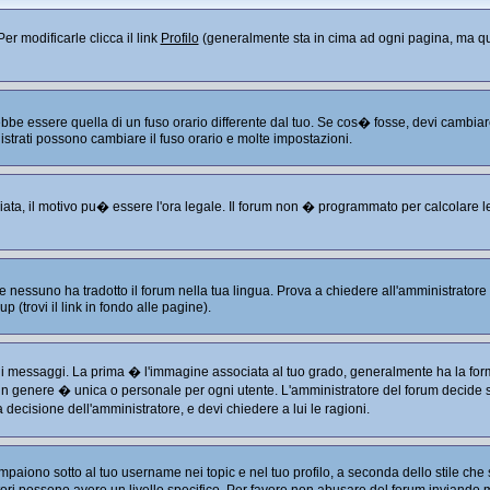
er modificarle clicca il link
Profilo
(generalmente sta in cima ad ogni pagina, ma que
 essere quella di un fuso orario differente dal tuo. Se cos� fosse, devi cambiare le
istrati possono cambiare il fuso orario e molte impostazioni.
liata, il motivo pu� essere l'ora legale. Il forum non � programmato per calcolare le 
 nessuno ha tradotto il forum nella tua lingua. Prova a chiedere all'amministratore s
 (trovi il link in fondo alle pagine).
ssaggi. La prima � l'immagine associata al tuo grado, generalmente ha la forma di
 in genere � unica o personale per ogni utente. L'amministratore del forum decide se
decisione dell'amministratore, e devi chiedere a lui le ragioni.
aiono sotto al tuo username nei topic e nel tuo profilo, a seconda dello stile che s