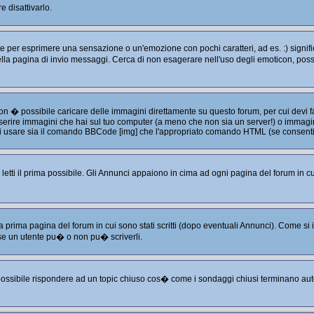
 disattivarlo.
per esprimere una sensazione o un'emozione con pochi caratteri, ad es. :) significa
e nella pagina di invio messaggi. Cerca di non esagerare nell'uso degli emoticon, p
non � possibile caricare delle immagini direttamente su questo forum, per cui devi
serire immagini che hai sul tuo computer (a meno che non sia un server!) o immagini
puoi usare sia il comando BBCode [img] che l'appropriato comando HTML (se consenti
tti il prima possibile. Gli Annunci appaiono in cima ad ogni pagina del forum in cu
a prima pagina del forum in cui sono stati scritti (dopo eventuali Annunci). Come s
se un utente pu� o non pu� scriverli.
 possibile rispondere ad un topic chiuso cos� come i sondaggi chiusi terminano aut