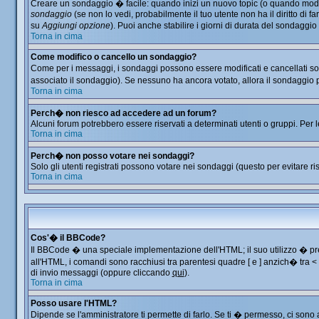
Creare un sondaggio � facile: quando inizi un nuovo topic (o quando modific
sondaggio
(se non lo vedi, probabilmente il tuo utente non ha il diritto di f
su
Aggiungi opzione
). Puoi anche stabilire i giorni di durata del sondaggio
Torna in cima
Come modifico o cancello un sondaggio?
Come per i messaggi, i sondaggi possono essere modificati e cancellati solo
associato il sondaggio). Se nessuno ha ancora votato, allora il sondaggio p
Torna in cima
Perch� non riesco ad accedere ad un forum?
Alcuni forum potrebbero essere riservati a determinati utenti o gruppi. Per 
Torna in cima
Perch� non posso votare nei sondaggi?
Solo gli utenti registrati possono votare nei sondaggi (questo per evitare ris
Torna in cima
Cos'� il BBCode?
Il BBCode � una speciale implementazione dell'HTML; il suo utilizzo � prec
all'HTML, i comandi sono racchiusi tra parentesi quadre [ e ] anzich� tra 
di invio messaggi (oppure cliccando
qui
).
Torna in cima
Posso usare l'HTML?
Dipende se l'amministratore ti permette di farlo. Se ti � permesso, ci so