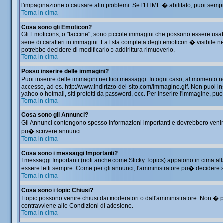
l'impaginazione o causare altri problemi. Se l'HTML � abilitato, puoi sempre
Torna in cima
Cosa sono gli Emoticon?
Gli Emoticons, o "faccine", sono piccole immagini che possono essere usate 
serie di caratteri in immagini. La lista completa degli emoticon � visibil
potrebbe decidere di modificarlo o addirittura rimuoverlo.
Torna in cima
Posso inserire delle immagini?
Puoi inserire delle immagini nei tuoi messaggi. In ogni caso, al momento 
accesso, ad es. http://www.indirizzo-del-sito.com/immagine.gif. Non puoi in
yahoo o hotmail, siti protetti da password, ecc. Per inserire l'immagine, 
Torna in cima
Cosa sono gli Annunci?
Gli Annunci contengono spesso informazioni importanti e dovrebbero venir le
pu� scrivere annunci.
Torna in cima
Cosa sono i messaggi Importanti?
I messaggi Importanti (noti anche come Sticky Topics) appaiono in cima all
essere letti sempre. Come per gli annunci, l'amministratore pu� decidere 
Torna in cima
Cosa sono i topic Chiusi?
I topic possono venire chiusi dai moderatori o dall'amministratore. Non �
contravviene alle Condizioni di adesione.
Torna in cima