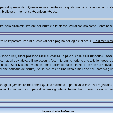
n periodo prestabilito. Questo serve ad evitare che qualcuno utilizzi il tuo account
. biblioteca, internet caf�, universit�, ecc.
arirai solo all'amministratore del forum e a te stesso. Verrai contato come utente nasc
re-impostata. Per far questo vai nella pagina del login e clicca su
Ho dimenticat
Se sono giusti, allora possono esser successe un paio di cose: se il supporto COPPA 
so, magari devi attivare il tuo account. Alcuni forum richiedono che tutte le nuove re
chiesta. Se ti � stata inviata un'e-mail, allora segui le istruzioni; se non hai ricevut
imi che
abusano
del forum). Se sei sicuro che l'indirizzo e-mail che hai usato sia giu
liati (verifica l'e-mail che ti � stata mandata la prima volta che ti sei registrato
solito i forum rimuovono periodicamente gli utenti che non hanno mai inviato un mes
Impostazioni e Preferenze