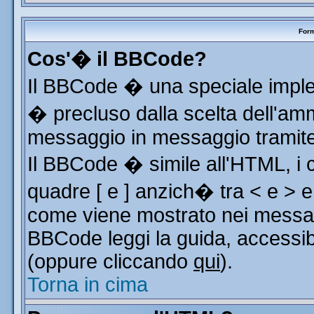
Form
Cos'� il BBCode?
Il BBCode � una speciale implem
� precluso dalla scelta dell'ammi
messaggio in messaggio tramite 
Il BBCode � simile all'HTML, i 
quadre [ e ] anzich� tra < e > e
come viene mostrato nei messag
BBCode leggi la guida, accessib
(oppure cliccando
qui
).
Torna in cima