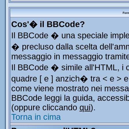
Form
Cos'� il BBCode?
Il BBCode � una speciale implem
� precluso dalla scelta dell'ammi
messaggio in messaggio tramite 
Il BBCode � simile all'HTML, i 
quadre [ e ] anzich� tra < e > e
come viene mostrato nei messag
BBCode leggi la guida, accessib
(oppure cliccando
qui
).
Torna in cima