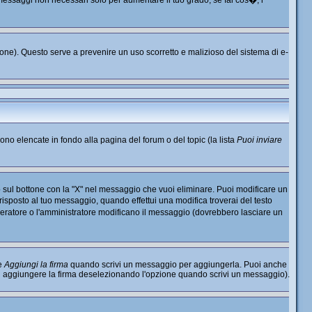
o messaggi non necessari solo per aumentare il tuo grado; se fai cos�, i
nzione). Questo serve a prevenire un uso scorretto e malizioso del sistema di e-
sono elencate in fondo alla pagina del forum o del topic (la lista
Puoi inviare
 sul bottone con la "X" nel messaggio che vuoi eliminare. Puoi modificare un
sposto al tuo messaggio, quando effettui una modifica troverai del testo
ratore o l'amministratore modificano il messaggio (dovrebbero lasciare un
ne
Aggiungi la firma
quando scrivi un messaggio per aggiungerla. Puoi anche
di aggiungere la firma deselezionando l'opzione quando scrivi un messaggio).