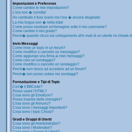
Impostazioni e Preferenze
Come cambio le mie impostazioni?
L'ora non � corretta!
Ho cambiato il fuso orario ma l'ora � ancora sbagliata!
La mia lingua non � nella lista!
Come posso mostrare un'immagine sotto il mio username?
Come cambio il mio grado?
Perch� quando clicco sul collegamento all'e-mail di un utente mi chiede di 
Invio Messaggi
Come invio un topic in un forum?
Come modifico o cancello un messaggio?
Come aggiungo una firma ai miei messaggi?
Come creo un sondaggio?
Come modifico o cancello un sondaggio?
Perch� non riesco ad accedere ad un forum?
Perch� non posso votare nei sondaggi?
Formattazione e Tipi di Topic
Cos'� il BBCode?
Posso usare l'HTML?
Cosa sono gli Emoticon?
Posso inserire delle immagini?
Cosa sono gli Annunci?
Cosa sono i messaggi Importanti?
Cosa sono i topic Chiusi?
Gradi e Gruppi di Utenti
Cosa sono gli Amministratori?
Cosa sono i Moderatori?
Cosa sono i Gruppi di Utenti?