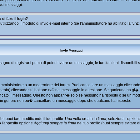
tratori possono avere un livello specifico. Per favore non abusare del forum inviand
uoi messaggi.
i fare il login?
i utilizzando il modulo di invio e-mail interno (se l'amministratore ha abilitato la fu
Invio Messaggi
isogno di registrarti prima di poter inviare un messaggio, le tue funzioni disponibili 
l'amministratore o un moderatore del forum. Puoi cancellare un messaggio cliccando
imento) cliccando sul bottone
edit
nel messaggio in questione. Se qualcuno ha gi� ri
ficato il messaggio. Questo non apparir� solo se nessuno ha risposto o se un mode
 in genere non pu� cancellare un messaggio dopo che qualcuno ha risposto.
puoi fare modificando il tuo profilo. Una volta creata la firma, seleziona l'opzio
o l'apposita opzione
Aggiungi sempre la firma
nel tuo profilo (puoi sempre evitare 