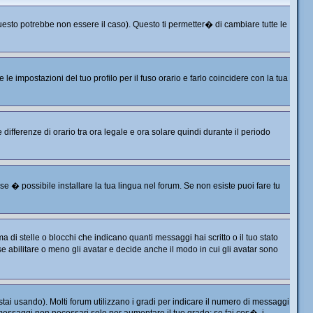
sto potrebbe non essere il caso). Questo ti permetter� di cambiare tutte le
 impostazioni del tuo profilo per il fuso orario e farlo coincidere con la tua
differenze di orario tra ora legale e ora solare quindi durante il periodo
e � possibile installare la tua lingua nel forum. Se non esiste puoi fare tu
 stelle o blocchi che indicano quanti messaggi hai scritto o il tuo stato
 abilitare o meno gli avatar e decide anche il modo in cui gli avatar sono
tai usando). Molti forum utilizzano i gradi per indicare il numero di messaggi