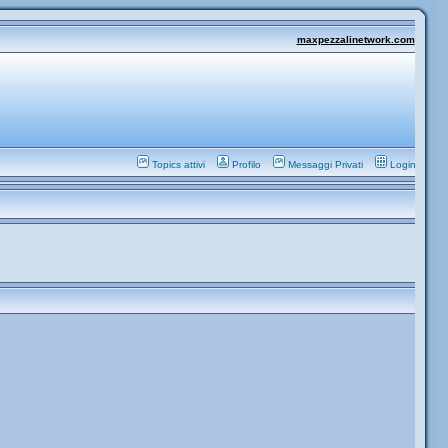
maxpezzalinetwork.com
Topics attivi
Profilo
Messaggi Privati
Login