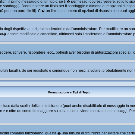
hi il primo messaggio di un topic, se ti � permesso) dovresti vedere, sotto lo spaz
are sondaggi). Basta inserire un titolo per il sondaggio e almeno due opzioni di rispos
 (0 per non porre limiti). C'� un limite al numero di opzioni di risposta che puoi aggi
 dagli rispettivi autori, dai moderatori e dall'amministratore. Per modificare un so
u� essere modificato o cancellato, altrimenti solo i moderatori e l'amministratore 
leggere, scrivere, rispondere, ecc., potresti aver bisogno di autorizzazioni speciali
ultati fasulli). Se sei registrato e comunque non riesci a votare, probabilmente non ha
Formattazione e Tipi di Topic
luso dalla scelta dell'amministratore (puoi anche disabilitarlo di messaggio in me
< e > e offre un controllo maggiore su cosa e come viene mostrato nei messaggi. Pe
no alcuni comandi funzionano; questa � una misura di
sicurezza
per evitare che cert