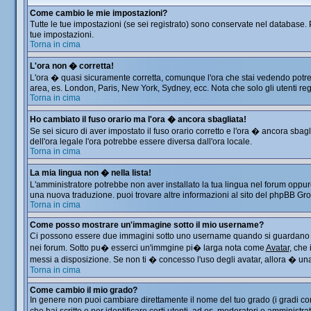
Come cambio le mie impostazioni?
Tutte le tue impostazioni (se sei registrato) sono conservate nel database. P
tue impostazioni.
Torna in cima
L'ora non � corretta!
L'ora � quasi sicuramente corretta, comunque l'ora che stai vedendo potrebbe
area, es. London, Paris, New York, Sydney, ecc. Nota che solo gli utenti reg
Torna in cima
Ho cambiato il fuso orario ma l'ora � ancora sbagliata!
Se sei sicuro di aver impostato il fuso orario corretto e l'ora � ancora sbag
dell'ora legale l'ora potrebbe essere diversa dall'ora locale.
Torna in cima
La mia lingua non � nella lista!
L'amministratore potrebbe non aver installato la tua lingua nel forum oppure
una nuova traduzione. puoi trovare altre informazioni al sito del phpBB Group
Torna in cima
Come posso mostrare un'immagine sotto il mio username?
Ci possono essere due immagini sotto uno username quando si guardano i me
nei forum. Sotto pu� esserci un'immgine pi� larga nota come
Avatar
, che
messi a disposizione. Se non ti � concesso l'uso degli avatar, allora � una 
Torna in cima
Come cambio il mio grado?
In genere non puoi cambiare direttamente il nome del tuo grado (i gradi comp