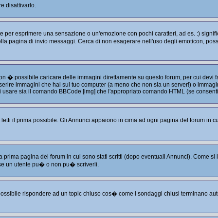
 disattivarlo.
per esprimere una sensazione o un'emozione con pochi caratteri, ad es. :) significa
e nella pagina di invio messaggi. Cerca di non esagerare nell'uso degli emoticon, p
non � possibile caricare delle immagini direttamente su questo forum, per cui devi
serire immagini che hai sul tuo computer (a meno che non sia un server!) o immagini
puoi usare sia il comando BBCode [img] che l'appropriato comando HTML (se consenti
tti il prima possibile. Gli Annunci appaiono in cima ad ogni pagina del forum in cu
a prima pagina del forum in cui sono stati scritti (dopo eventuali Annunci). Come s
se un utente pu� o non pu� scriverli.
 possibile rispondere ad un topic chiuso cos� come i sondaggi chiusi terminano aut