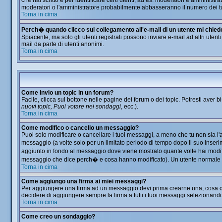
che hai scritto e per identificare certi utenti, ad es. moderatori e amminis
moderatori o l'amministratore probabilmente abbasseranno il numero dei t
Torna in cima
Perch� quando clicco sul collegamento all'e-mail di un utente mi chiede d
Spiacente, ma solo gli utenti registrati possono inviare e-mail ad altri utent
mail da parte di utenti anonimi.
Torna in cima
Come invio un topic in un forum?
Facile, clicca sul bottone nelle pagine dei forum o dei topic. Potresti aver b
nuovi topic, Puoi votare nei sondaggi
, ecc.).
Torna in cima
Come modifico o cancello un messaggio?
Puoi solo modificare o cancellare i tuoi messaggi, a meno che tu non sia 
messaggio (a volte solo per un limitato periodo di tempo dopo il suo inser
aggiunto in fondo al messaggio dove viene mostrato quante volte hai modi
messaggio che dice perch� e cosa hanno modificato). Un utente normale
Torna in cima
Come aggiungo una firma ai miei messaggi?
Per aggiungere una firma ad un messaggio devi prima crearne una, cosa che 
decidere di aggiungere sempre la firma a tutti i tuoi messaggi selezionand
Torna in cima
Come creo un sondaggio?