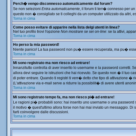
Perch� vengo disconnesso automaticamente dal forum?
Se non selezioni
Entra automaticamente
, il forum ti terr� connesso per u
questo non � consigliato se ti colleghi da un computer utilizzato da altri, es
Torna in cima
Come posso evitare di apparire nella lista delgi utenti in linea?
Nel tuo profilo trovi l'opzione
Non mostrare se sei on-line
: se la attivi, app
Torna in cima
Ho perso la mia password!
Niente panico! La tua password non pu� essere recuperata, ma pu� essere 
Torna in cima
Mi sono registrato ma non riesco ad entrare!
Innanzitutto controlla di aver inserito lo username e la password corretti. 
allora devi seguire le istruzioni che hai ricevuto. Se questo non � il tuo ca
di poter entrare. Quando ti registri ti verr� detto che tipo di attivazione � ri
(L'attivazione via e-mail serve a ridurre la possibilit� di avere utenti anon
Torna in cima
Mi sono registrato tempo fa, ma non riesco pi� ad entrare!
Le ragioni pi� probabili sono: hai inserito uno username o una password sbag
il motivo � quest'ultimo allora forse non hai mai inviato un messaggio. Di 
farti coinvolgere dalle discussioni.
Torna in cima