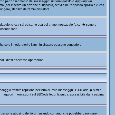
io per l'inserimento del messaggio, un form dal titolo
Aggiungi un
ta (per inserire un opzione di risposta, scrivila nell'apposito spazio e clicca
ungere, stabilito dall'amministratore.
ndaggio, clicca sul pulsante
edit
del primo messaggio (a cui � sempre
possono farlo.
, che solo i moderatori e l'amministratore possono concedere.
i i diritti d'accesso appropriati.
ssaggio tramite l'opzione nel form di invio messaggi). Il BBCode � simile
r maggiori informazioni sul BBCode leggi la guida, accessibile dalla pagina
e persone abusino del forum usando comandi che potrebbero rovinare