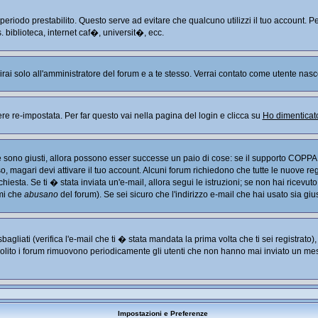
n periodo prestabilito. Questo serve ad evitare che qualcuno utilizzi il tuo account
. biblioteca, internet caf�, universit�, ecc.
arirai solo all'amministratore del forum e a te stesso. Verrai contato come utente nasc
re-impostata. Per far questo vai nella pagina del login e clicca su
Ho dimenticat
Se sono giusti, allora possono esser successe un paio di cose: se il supporto COPPA 
so, magari devi attivare il tuo account. Alcuni forum richiedono che tutte le nuove re
chiesta. Se ti � stata inviata un'e-mail, allora segui le istruzioni; se non hai ricevut
imi che
abusano
del forum). Se sei sicuro che l'indirizzo e-mail che hai usato sia giu
liati (verifica l'e-mail che ti � stata mandata la prima volta che ti sei registrato
solito i forum rimuovono periodicamente gli utenti che non hanno mai inviato un mes
Impostazioni e Preferenze