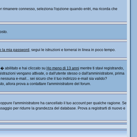
. Per rimanere connesso, seleziona l'opzione quando entri, ma ricorda che
osto.
o la mia password
, segui le istruzioni e tornerai in linea in poco tempo.
� abilitato e hai cliccato su
Ho meno di 13 anni
mentre ti stavi registrando,
gistrazioni vengano attivate, o dall'utente stesso o dall'amministratore, prima
o nessuna e-mail... sei sicuro che il tuo indirizzo e-mail sia valido?
sto, allora prova a contattare l'amministratore del forum.
), oppure l'amministratore ha cancellato il tuo account per qualche ragione. Se
saggio per ridurre la grandezza del database. Prova a registrarti di nuovo e