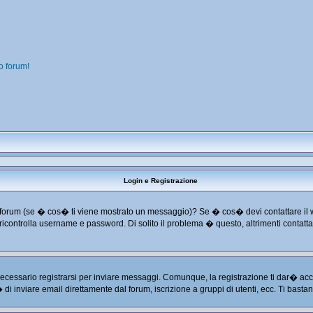
o forum!
Login e Registrazione
o dal forum (se � cos� ti viene mostrato un messaggio)? Se � cos� devi contattare il
 e ricontrolla username e password. Di solito il problema � questo, altrimenti conta
cessario registrarsi per inviare messaggi. Comunque, la registrazione ti dar� acces
� di inviare email direttamente dal forum, iscrizione a gruppi di utenti, ecc. Ti basta