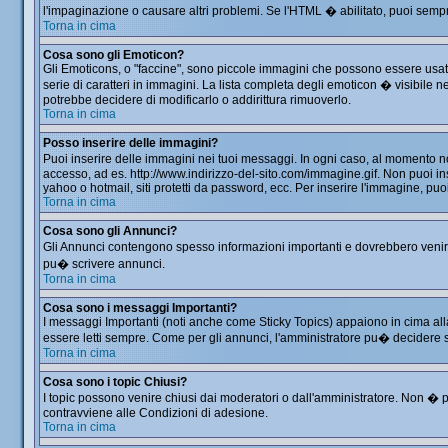
l'impaginazione o causare altri problemi. Se l'HTML � abilitato, puoi sempre
Torna in cima
Cosa sono gli Emoticon?
Gli Emoticons, o "faccine", sono piccole immagini che possono essere usate 
serie di caratteri in immagini. La lista completa degli emoticon � visibil
potrebbe decidere di modificarlo o addirittura rimuoverlo.
Torna in cima
Posso inserire delle immagini?
Puoi inserire delle immagini nei tuoi messaggi. In ogni caso, al momento 
accesso, ad es. http://www.indirizzo-del-sito.com/immagine.gif. Non puoi in
yahoo o hotmail, siti protetti da password, ecc. Per inserire l'immagine, 
Torna in cima
Cosa sono gli Annunci?
Gli Annunci contengono spesso informazioni importanti e dovrebbero venir le
pu� scrivere annunci.
Torna in cima
Cosa sono i messaggi Importanti?
I messaggi Importanti (noti anche come Sticky Topics) appaiono in cima all
essere letti sempre. Come per gli annunci, l'amministratore pu� decidere 
Torna in cima
Cosa sono i topic Chiusi?
I topic possono venire chiusi dai moderatori o dall'amministratore. Non �
contravviene alle Condizioni di adesione.
Torna in cima