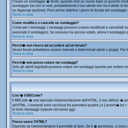
Creare un sondaggio � facile: quando inizi un nuovo topic (o quando modific
sondaggio
(se non lo vedi, probabilmente il tuo utente non ha il diritto di f
su
Aggiungi opzione
). Puoi anche stabilire i giorni di durata del sondaggio
Torna in cima
Come modifico o cancello un sondaggio?
Come per i messaggi, i sondaggi possono essere modificati e cancellati solo
associato il sondaggio). Se nessuno ha ancora votato, allora il sondaggio p
Torna in cima
Perch� non riesco ad accedere ad un forum?
Alcuni forum potrebbero essere riservati a determinati utenti o gruppi. Per 
Torna in cima
Perch� non posso votare nei sondaggi?
Solo gli utenti registrati possono votare nei sondaggi (questo per evitare ris
Torna in cima
Cos'� il BBCode?
Il BBCode � una speciale implementazione dell'HTML; il suo utilizzo � prec
all'HTML, i comandi sono racchiusi tra parentesi quadre [ e ] anzich� tra 
di invio messaggi (oppure cliccando
qui
).
Torna in cima
Posso usare l'HTML?
Dipende se l'amministratore ti permette di farlo. Se ti � permesso, ci so