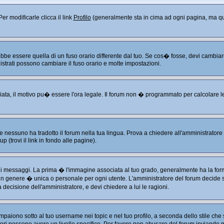
er modificarle clicca il link
Profilo
(generalmente sta in cima ad ogni pagina, ma que
 essere quella di un fuso orario differente dal tuo. Se cos� fosse, devi cambiare le
istrati possono cambiare il fuso orario e molte impostazioni.
liata, il motivo pu� essere l'ora legale. Il forum non � programmato per calcolare le 
 nessuno ha tradotto il forum nella tua lingua. Prova a chiedere all'amministratore s
 (trovi il link in fondo alle pagine).
ssaggi. La prima � l'immagine associata al tuo grado, generalmente ha la forma di
 in genere � unica o personale per ogni utente. L'amministratore del forum decide se
decisione dell'amministratore, e devi chiedere a lui le ragioni.
aiono sotto al tuo username nei topic e nel tuo profilo, a seconda dello stile che s