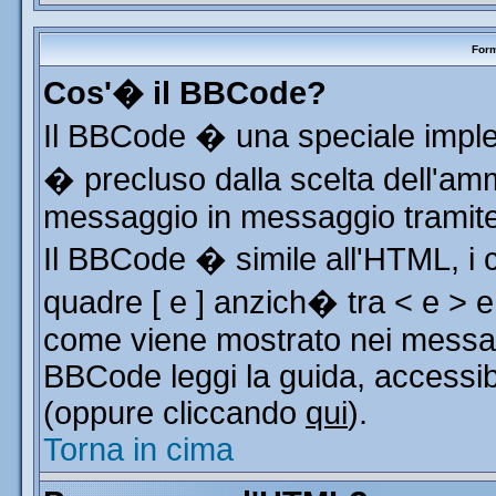
Form
Cos'� il BBCode?
Il BBCode � una speciale implem
� precluso dalla scelta dell'ammi
messaggio in messaggio tramite 
Il BBCode � simile all'HTML, i 
quadre [ e ] anzich� tra < e > e
come viene mostrato nei messag
BBCode leggi la guida, accessib
(oppure cliccando
qui
).
Torna in cima