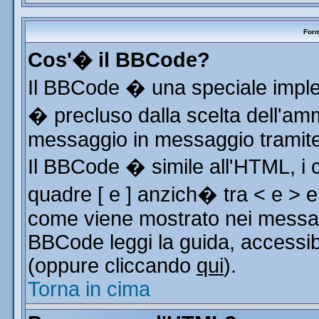
Form
Cos'� il BBCode?
Il BBCode � una speciale implem
� precluso dalla scelta dell'ammi
messaggio in messaggio tramite 
Il BBCode � simile all'HTML, i 
quadre [ e ] anzich� tra < e > e
come viene mostrato nei messag
BBCode leggi la guida, accessib
(oppure cliccando
qui
).
Torna in cima