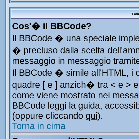
Form
Cos'� il BBCode?
Il BBCode � una speciale implem
� precluso dalla scelta dell'ammi
messaggio in messaggio tramite 
Il BBCode � simile all'HTML, i 
quadre [ e ] anzich� tra < e > e
come viene mostrato nei messag
BBCode leggi la guida, accessib
(oppure cliccando
qui
).
Torna in cima