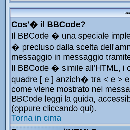
Form
Cos'� il BBCode?
Il BBCode � una speciale implem
� precluso dalla scelta dell'ammi
messaggio in messaggio tramite 
Il BBCode � simile all'HTML, i 
quadre [ e ] anzich� tra < e > e
come viene mostrato nei messag
BBCode leggi la guida, accessib
(oppure cliccando
qui
).
Torna in cima