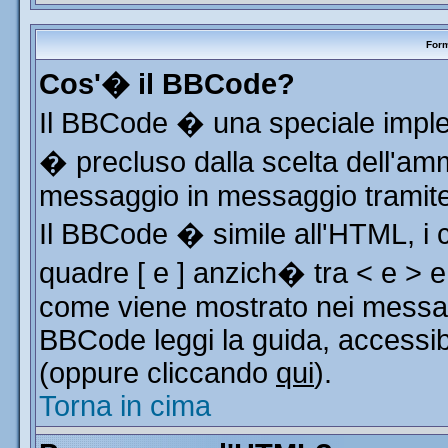
Form
Cos'� il BBCode?
Il BBCode � una speciale implem
� precluso dalla scelta dell'ammi
messaggio in messaggio tramite 
Il BBCode � simile all'HTML, i 
quadre [ e ] anzich� tra < e > e
come viene mostrato nei messag
BBCode leggi la guida, accessib
(oppure cliccando
qui
).
Torna in cima