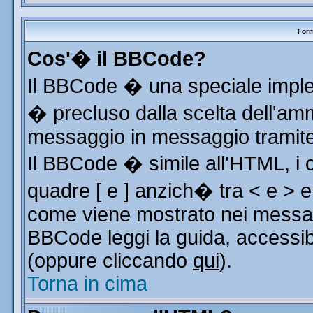
Form
Cos'� il BBCode?
Il BBCode � una speciale implem
� precluso dalla scelta dell'ammi
messaggio in messaggio tramite 
Il BBCode � simile all'HTML, i 
quadre [ e ] anzich� tra < e > e
come viene mostrato nei messag
BBCode leggi la guida, accessib
(oppure cliccando
qui
).
Torna in cima