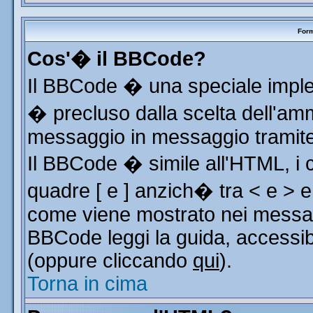
Form
Cos'� il BBCode?
Il BBCode � una speciale implem
� precluso dalla scelta dell'ammi
messaggio in messaggio tramite 
Il BBCode � simile all'HTML, i 
quadre [ e ] anzich� tra < e > e
come viene mostrato nei messag
BBCode leggi la guida, accessib
(oppure cliccando
qui
).
Torna in cima