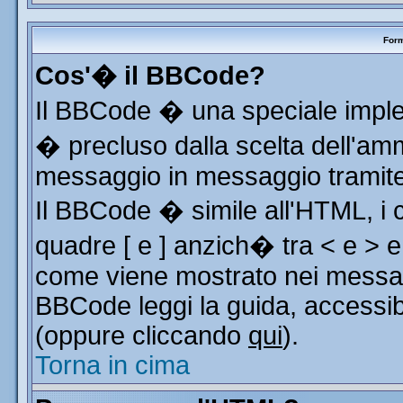
Form
Cos'� il BBCode?
Il BBCode � una speciale implem
� precluso dalla scelta dell'ammi
messaggio in messaggio tramite 
Il BBCode � simile all'HTML, i 
quadre [ e ] anzich� tra < e > e
come viene mostrato nei messag
BBCode leggi la guida, accessib
(oppure cliccando
qui
).
Torna in cima