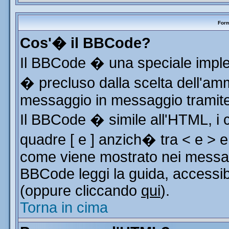
Form
Cos'� il BBCode?
Il BBCode � una speciale implem
� precluso dalla scelta dell'ammi
messaggio in messaggio tramite 
Il BBCode � simile all'HTML, i 
quadre [ e ] anzich� tra < e > e
come viene mostrato nei messag
BBCode leggi la guida, accessib
(oppure cliccando
qui
).
Torna in cima