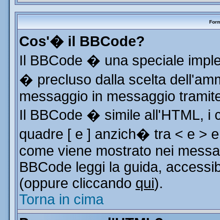
Form
Cos'� il BBCode?
Il BBCode � una speciale implem
� precluso dalla scelta dell'ammi
messaggio in messaggio tramite 
Il BBCode � simile all'HTML, i 
quadre [ e ] anzich� tra < e > e
come viene mostrato nei messag
BBCode leggi la guida, accessib
(oppure cliccando
qui
).
Torna in cima