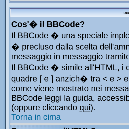
Form
Cos'� il BBCode?
Il BBCode � una speciale implem
� precluso dalla scelta dell'ammi
messaggio in messaggio tramite 
Il BBCode � simile all'HTML, i 
quadre [ e ] anzich� tra < e > e
come viene mostrato nei messag
BBCode leggi la guida, accessib
(oppure cliccando
qui
).
Torna in cima