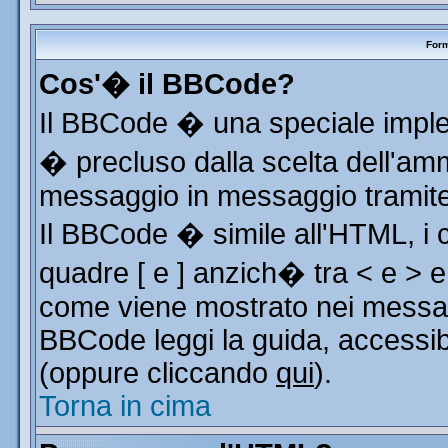
Form
Cos'� il BBCode?
Il BBCode � una speciale implem
� precluso dalla scelta dell'ammi
messaggio in messaggio tramite 
Il BBCode � simile all'HTML, i 
quadre [ e ] anzich� tra < e > e
come viene mostrato nei messag
BBCode leggi la guida, accessib
(oppure cliccando
qui
).
Torna in cima