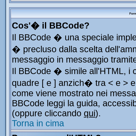
Form
Cos'� il BBCode?
Il BBCode � una speciale implem
� precluso dalla scelta dell'ammi
messaggio in messaggio tramite 
Il BBCode � simile all'HTML, i 
quadre [ e ] anzich� tra < e > e
come viene mostrato nei messag
BBCode leggi la guida, accessib
(oppure cliccando
qui
).
Torna in cima