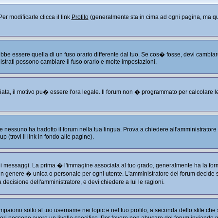
er modificarle clicca il link
Profilo
(generalmente sta in cima ad ogni pagina, ma que
 essere quella di un fuso orario differente dal tuo. Se cos� fosse, devi cambiare le
istrati possono cambiare il fuso orario e molte impostazioni.
liata, il motivo pu� essere l'ora legale. Il forum non � programmato per calcolare le 
 nessuno ha tradotto il forum nella tua lingua. Prova a chiedere all'amministratore s
 (trovi il link in fondo alle pagine).
ssaggi. La prima � l'immagine associata al tuo grado, generalmente ha la forma di
 in genere � unica o personale per ogni utente. L'amministratore del forum decide se
decisione dell'amministratore, e devi chiedere a lui le ragioni.
aiono sotto al tuo username nei topic e nel tuo profilo, a seconda dello stile che s