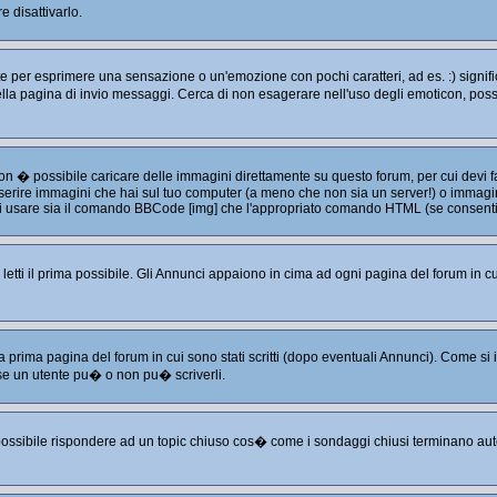
 disattivarlo.
per esprimere una sensazione o un'emozione con pochi caratteri, ad es. :) significa
e nella pagina di invio messaggi. Cerca di non esagerare nell'uso degli emoticon, p
non � possibile caricare delle immagini direttamente su questo forum, per cui devi
serire immagini che hai sul tuo computer (a meno che non sia un server!) o immagini
puoi usare sia il comando BBCode [img] che l'appropriato comando HTML (se consenti
tti il prima possibile. Gli Annunci appaiono in cima ad ogni pagina del forum in cu
a prima pagina del forum in cui sono stati scritti (dopo eventuali Annunci). Come s
se un utente pu� o non pu� scriverli.
 possibile rispondere ad un topic chiuso cos� come i sondaggi chiusi terminano aut