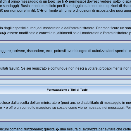
hi il primo messaggio di un topic, se ti � permesso) dovresti vedere, sotto lo spaz
are sondaggi). Basta inserire un titolo per il sondaggio e almeno due opzioni di rispos
 (0 per non porre limiti). C'� un limite al numero di opzioni di risposta che puoi aggi
 dagli rispettivi autori, dai moderatori e dall'amministratore. Per modificare un so
u� essere modificato o cancellato, altrimenti solo i moderatori e l'amministratore 
leggere, scrivere, rispondere, ecc., potresti aver bisogno di autorizzazioni speciali
ultati fasulli). Se sei registrato e comunque non riesci a votare, probabilmente non ha
Formattazione e Tipi di Topic
luso dalla scelta dell'amministratore (puoi anche disabilitarlo di messaggio in me
< e > e offre un controllo maggiore su cosa e come viene mostrato nei messaggi. Pe
no alcuni comandi funzionano; questa � una misura di
sicurezza
per evitare che cert