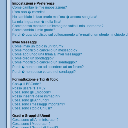
Impostazioni e Preferenze
Come cambio le mie impostazioni?
L'ora non � corretta!
Ho cambiato il fuso orario ma l'ora � ancora sbagliata!
La mia lingua non � nella lista!
Come posso mostrare un'immagine sotto il mio username?
Come cambio il mio grado?
Perch� quando clicco sul collegamento all'e-mail di un utente mi chiede di 
Invio Messaggi
Come invio un topic in un forum?
Come modifico o cancello un messaggio?
Come aggiungo una firma ai miei messaggi?
Come creo un sondaggio?
Come modifico o cancello un sondaggio?
Perch� non riesco ad accedere ad un forum?
Perch� non posso votare nei sondaggi?
Formattazione e Tipi di Topic
Cos'� il BBCode?
Posso usare l'HTML?
Cosa sono gli Emoticon?
Posso inserire delle immagini?
Cosa sono gli Annunci?
Cosa sono i messaggi Importanti?
Cosa sono i topic Chiusi?
Gradi e Gruppi di Utenti
Cosa sono gli Amministratori?
Cosa sono i Moderatori?
Cosa sono i Gruppi di Utenti?