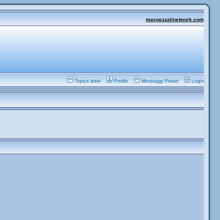
maxpezzalinetwork.com
Topics attivi
Profilo
Messaggi Privati
Login