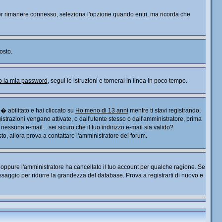
. Per rimanere connesso, seleziona l'opzione quando entri, ma ricorda che
osto.
o la mia password
, segui le istruzioni e tornerai in linea in poco tempo.
� abilitato e hai cliccato su
Ho meno di 13 anni
mentre ti stavi registrando,
gistrazioni vengano attivate, o dall'utente stesso o dall'amministratore, prima
o nessuna e-mail... sei sicuro che il tuo indirizzo e-mail sia valido?
sto, allora prova a contattare l'amministratore del forum.
), oppure l'amministratore ha cancellato il tuo account per qualche ragione. Se
saggio per ridurre la grandezza del database. Prova a registrarti di nuovo e