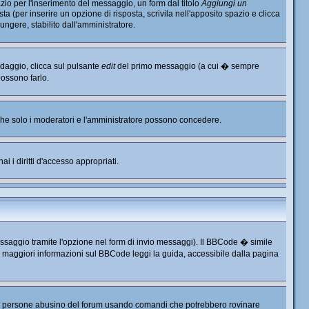
io per l'inserimento del messaggio, un form dal titolo
Aggiungi un
ta (per inserire un opzione di risposta, scrivila nell'apposito spazio e clicca
ungere, stabilito dall'amministratore.
ndaggio, clicca sul pulsante
edit
del primo messaggio (a cui � sempre
possono farlo.
, che solo i moderatori e l'amministratore possono concedere.
i i diritti d'accesso appropriati.
ssaggio tramite l'opzione nel form di invio messaggi). Il BBCode � simile
r maggiori informazioni sul BBCode leggi la guida, accessibile dalla pagina
e persone abusino del forum usando comandi che potrebbero rovinare