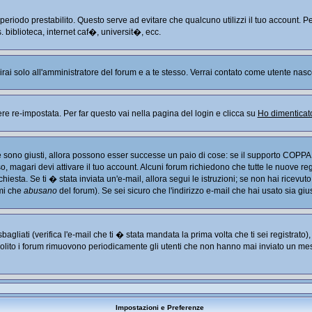
n periodo prestabilito. Questo serve ad evitare che qualcuno utilizzi il tuo account
. biblioteca, internet caf�, universit�, ecc.
arirai solo all'amministratore del forum e a te stesso. Verrai contato come utente nasc
re-impostata. Per far questo vai nella pagina del login e clicca su
Ho dimenticat
Se sono giusti, allora possono esser successe un paio di cose: se il supporto COPPA 
so, magari devi attivare il tuo account. Alcuni forum richiedono che tutte le nuove re
chiesta. Se ti � stata inviata un'e-mail, allora segui le istruzioni; se non hai ricevut
imi che
abusano
del forum). Se sei sicuro che l'indirizzo e-mail che hai usato sia giu
liati (verifica l'e-mail che ti � stata mandata la prima volta che ti sei registrato
solito i forum rimuovono periodicamente gli utenti che non hanno mai inviato un mes
Impostazioni e Preferenze