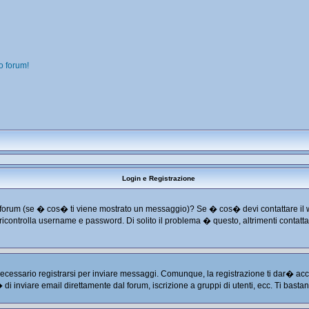
o forum!
Login e Registrazione
o dal forum (se � cos� ti viene mostrato un messaggio)? Se � cos� devi contattare il
 e ricontrolla username e password. Di solito il problema � questo, altrimenti conta
cessario registrarsi per inviare messaggi. Comunque, la registrazione ti dar� acces
� di inviare email direttamente dal forum, iscrizione a gruppi di utenti, ecc. Ti basta