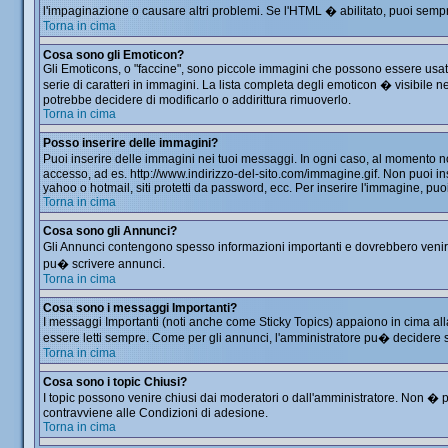
l'impaginazione o causare altri problemi. Se l'HTML � abilitato, puoi sempre
Torna in cima
Cosa sono gli Emoticon?
Gli Emoticons, o "faccine", sono piccole immagini che possono essere usate 
serie di caratteri in immagini. La lista completa degli emoticon � visibil
potrebbe decidere di modificarlo o addirittura rimuoverlo.
Torna in cima
Posso inserire delle immagini?
Puoi inserire delle immagini nei tuoi messaggi. In ogni caso, al momento 
accesso, ad es. http://www.indirizzo-del-sito.com/immagine.gif. Non puoi in
yahoo o hotmail, siti protetti da password, ecc. Per inserire l'immagine, 
Torna in cima
Cosa sono gli Annunci?
Gli Annunci contengono spesso informazioni importanti e dovrebbero venir le
pu� scrivere annunci.
Torna in cima
Cosa sono i messaggi Importanti?
I messaggi Importanti (noti anche come Sticky Topics) appaiono in cima all
essere letti sempre. Come per gli annunci, l'amministratore pu� decidere 
Torna in cima
Cosa sono i topic Chiusi?
I topic possono venire chiusi dai moderatori o dall'amministratore. Non �
contravviene alle Condizioni di adesione.
Torna in cima