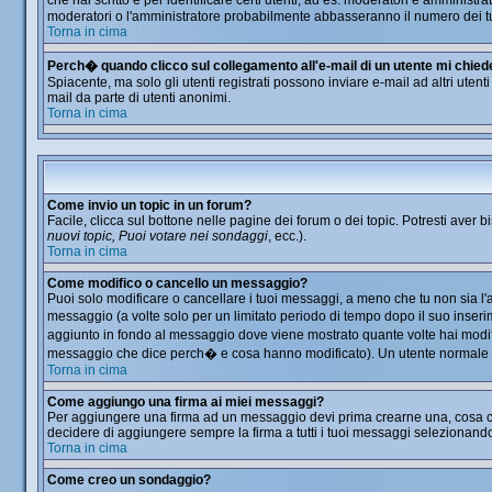
che hai scritto e per identificare certi utenti, ad es. moderatori e amminis
moderatori o l'amministratore probabilmente abbasseranno il numero dei t
Torna in cima
Perch� quando clicco sul collegamento all'e-mail di un utente mi chiede d
Spiacente, ma solo gli utenti registrati possono inviare e-mail ad altri utent
mail da parte di utenti anonimi.
Torna in cima
Come invio un topic in un forum?
Facile, clicca sul bottone nelle pagine dei forum o dei topic. Potresti aver b
nuovi topic, Puoi votare nei sondaggi
, ecc.).
Torna in cima
Come modifico o cancello un messaggio?
Puoi solo modificare o cancellare i tuoi messaggi, a meno che tu non sia 
messaggio (a volte solo per un limitato periodo di tempo dopo il suo inser
aggiunto in fondo al messaggio dove viene mostrato quante volte hai modi
messaggio che dice perch� e cosa hanno modificato). Un utente normale
Torna in cima
Come aggiungo una firma ai miei messaggi?
Per aggiungere una firma ad un messaggio devi prima crearne una, cosa che 
decidere di aggiungere sempre la firma a tutti i tuoi messaggi selezionand
Torna in cima
Come creo un sondaggio?