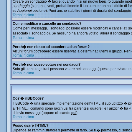
Creare un sondaggio � facile: quando inizi un nuovo topic (o quando modific
sondaggio
(se non lo vedi, probabilmente il tuo utente non ha il diritto di f
su
Aggiungi opzione
). Puoi anche stabilire i giorni di durata del sondaggio
Torna in cima
Come modifico o cancello un sondaggio?
Come per i messaggi, i sondaggi possono essere modificati e cancellati solo
associato il sondaggio). Se nessuno ha ancora votato, allora il sondaggio p
Torna in cima
Perch� non riesco ad accedere ad un forum?
Alcuni forum potrebbero essere riservati a determinati utenti o gruppi. Per 
Torna in cima
Perch� non posso votare nei sondaggi?
Solo gli utenti registrati possono votare nei sondaggi (questo per evitare ris
Torna in cima
Cos'� il BBCode?
Il BBCode � una speciale implementazione dell'HTML; il suo utilizzo � prec
all'HTML, i comandi sono racchiusi tra parentesi quadre [ e ] anzich� tra 
di invio messaggi (oppure cliccando
qui
).
Torna in cima
Posso usare l'HTML?
Dipende se l'amministratore ti permette di farlo. Se ti � permesso, ci so