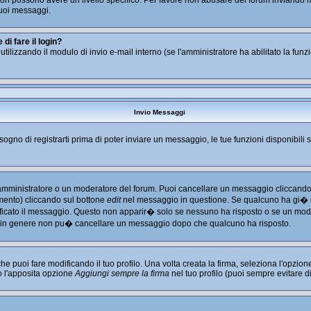
tratori possono avere un livello specifico. Per favore non abusare del forum inviand
uoi messaggi.
i fare il login?
i utilizzando il modulo di invio e-mail interno (se l'amministratore ha abilitato la fu
Invio Messaggi
isogno di registrarti prima di poter inviare un messaggio, le tue funzioni disponibili 
l'amministratore o un moderatore del forum. Puoi cancellare un messaggio cliccando
imento) cliccando sul bottone
edit
nel messaggio in questione. Se qualcuno ha gi� ri
ficato il messaggio. Questo non apparir� solo se nessuno ha risposto o se un mode
 in genere non pu� cancellare un messaggio dopo che qualcuno ha risposto.
puoi fare modificando il tuo profilo. Una volta creata la firma, seleziona l'opzio
o l'apposita opzione
Aggiungi sempre la firma
nel tuo profilo (puoi sempre evitare 