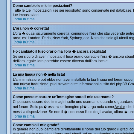
Come cambio le mie impostazioni?
Tutte le tue impostazioni (se sei registrato) sono conservate nel database. P
tue impostazioni.
Torna in cima
L'ora non � corretta!
L'ora � quasi sicuramente corretta, comunque l'ora che stai vedendo potrebbe
area, es. London, Paris, New York, Sydney, ecc. Nota che solo gli utenti reg
Torna in cima
Ho cambiato il fuso orario ma l'ora � ancora sbagliata!
Se sei sicuro di aver impostato il fuso orario corretto e l'ora � ancora sbag
dell'ora legale l'ora potrebbe essere diversa dall'ora locale.
Torna in cima
La mia lingua non � nella lista!
L'amministratore potrebbe non aver installato la tua lingua nel forum oppure
una nuova traduzione. puoi trovare altre informazioni al sito del phpBB Group
Torna in cima
Come posso mostrare un'immagine sotto il mio username?
Ci possono essere due immagini sotto uno username quando si guardano i me
nei forum. Sotto pu� esserci un'immgine pi� larga nota come
Avatar
, che
messi a disposizione. Se non ti � concesso l'uso degli avatar, allora � una 
Torna in cima
Come cambio il mio grado?
In genere non puoi cambiare direttamente il nome del tuo grado (i gradi comp