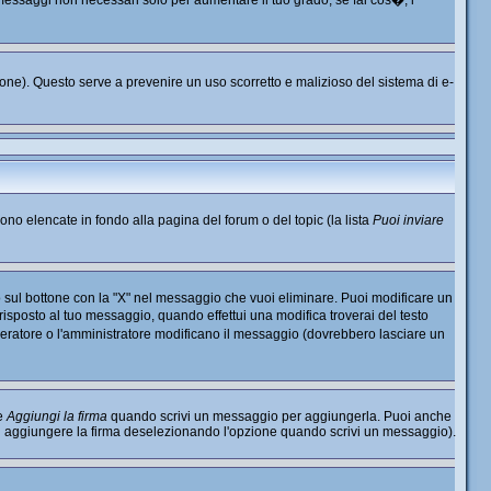
o messaggi non necessari solo per aumentare il tuo grado; se fai cos�, i
nzione). Questo serve a prevenire un uso scorretto e malizioso del sistema di e-
sono elencate in fondo alla pagina del forum o del topic (la lista
Puoi inviare
 sul bottone con la "X" nel messaggio che vuoi eliminare. Puoi modificare un
sposto al tuo messaggio, quando effettui una modifica troverai del testo
ratore o l'amministratore modificano il messaggio (dovrebbero lasciare un
ne
Aggiungi la firma
quando scrivi un messaggio per aggiungerla. Puoi anche
di aggiungere la firma deselezionando l'opzione quando scrivi un messaggio).