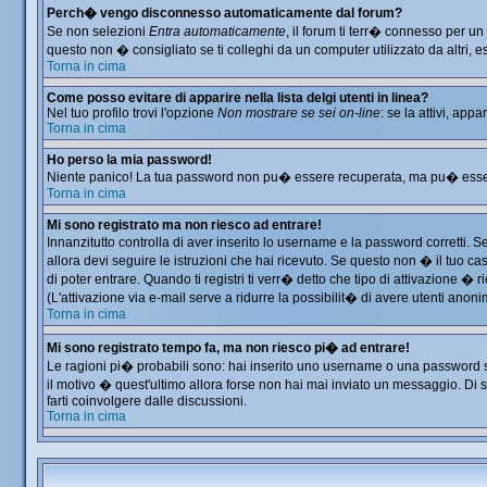
Perch� vengo disconnesso automaticamente dal forum?
Se non selezioni
Entra automaticamente
, il forum ti terr� connesso per u
questo non � consigliato se ti colleghi da un computer utilizzato da altri, es
Torna in cima
Come posso evitare di apparire nella lista delgi utenti in linea?
Nel tuo profilo trovi l'opzione
Non mostrare se sei on-line
: se la attivi, app
Torna in cima
Ho perso la mia password!
Niente panico! La tua password non pu� essere recuperata, ma pu� essere 
Torna in cima
Mi sono registrato ma non riesco ad entrare!
Innanzitutto controlla di aver inserito lo username e la password corretti. 
allora devi seguire le istruzioni che hai ricevuto. Se questo non � il tuo ca
di poter entrare. Quando ti registri ti verr� detto che tipo di attivazione � ri
(L'attivazione via e-mail serve a ridurre la possibilit� di avere utenti anon
Torna in cima
Mi sono registrato tempo fa, ma non riesco pi� ad entrare!
Le ragioni pi� probabili sono: hai inserito uno username o una password sbag
il motivo � quest'ultimo allora forse non hai mai inviato un messaggio. Di 
farti coinvolgere dalle discussioni.
Torna in cima