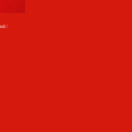
zali
|